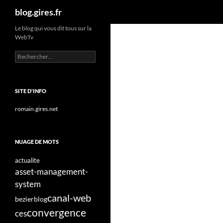
Recherche
blog.gires.fr
Aller
Le blog qui vous dit tous sur la
WebTv
au
contenu
Rechercher :
SITE D'INFO
romain.gires.net
NUAGE DE MOTS
actualite
asset-management-
system
canal-web
bezier
blog
convergence
ces