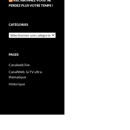
RSS, ABONNEZ-VOUS. NE
PERDEZ PLUS VOTRE TEMPS !
CATÉGORIES
Catégories
PAGES
Canalweb live
CanalWeb, la TV ultra-
thématique
Historique