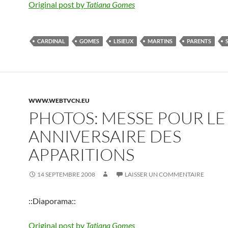
Original post by
Tatiana Gomes
CARDINAL
GOMES
LISIEUX
MARTINS
PARENTS
WWW.WEBTVCN.EU
PHOTOS: MESSE POUR LE
ANNIVERSAIRE DES
APPARITIONS
14 SEPTEMBRE 2008
LAISSER UN COMMENTAIRE
::Diaporama::
Original post by
Tatiana Gomes