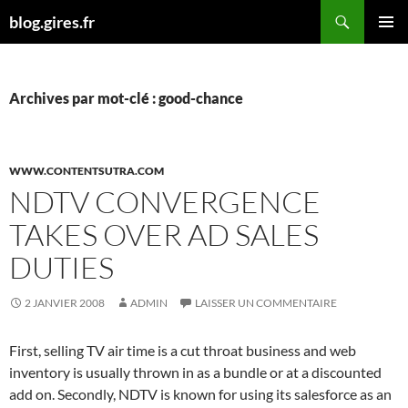
Aller
Recherche
blog.gires.fr
au
MENU
contenu
PRINCI
Archives par mot-clé : good-chance
WWW.CONTENTSUTRA.COM
NDTV CONVERGENCE
TAKES OVER AD SALES
DUTIES
2 JANVIER 2008
ADMIN
LAISSER UN COMMENTAIRE
First, selling TV air time is a cut throat business and web
inventory is usually thrown in as a bundle or at a discounted
add on. Secondly, NDTV is known for using its salesforce as an