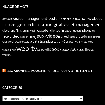
NUAGE DE MOTS
canal-web
asset-management-system
ces
bezier
blog
actualite
diffusion
convergence
digital-asset-management
google
fr
hd
dlc
europe
films
iphone
hi-tech
images
jeu
forum-web
intruders
jeux-video
jeu-video
microsoft
marketing
jeux-en-ligne
open-source
playstation
psp
orange
photo
playstation-3
sony
tv-web
photos
trailers
web-tv
xbox
xbox-360
wii
xbox-live
video-news
webtv
ya
youtube
RSS, ABONNEZ-VOUS. NE PERDEZ PLUS VOTRE TEMPS !
CATÉGORIES
Catégories