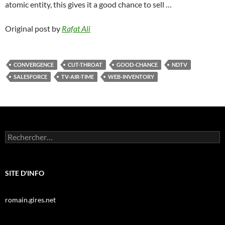
atomic entity, this gives it a good chance to sell …
Original post by
Rafat Ali
CONVERGENCE
CUT-THROAT
GOOD-CHANCE
NDTV
SALESFORCE
TV-AIR-TIME
WEB-INVENTORY
Rechercher :
SITE D'INFO
romain.gires.net