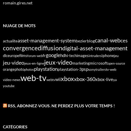
romain.gires.net
NUAGE DE MOTS
canal-web
asset-management-system
ces
bezier
blog
actualite
diffusion
convergence
digital-asset-management
google
fr
hd
dlc
europe
films
iphone
hi-tech
images
jeu
forum-web
intruders
jeux-video
jeu-video
microsoft
marketing
jeux-en-ligne
open-source
playstation
psp
orange
photo
playstation-3
sony
tv-web
photos
trailers
web-tv
xbox
xbox-360
wii
xbox-live
video-news
webtv
ya
youtube
RSS, ABONNEZ-VOUS. NE PERDEZ PLUS VOTRE TEMPS !
CATÉGORIES