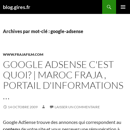
Aller
Recherche
blog.gires.fr
au
MENU
contenu
PRINCI
Archives par mot-clé : google-adsense
WWW.FRAJAFILM.COM
GOOGLE ADSENSE C'EST
QUOI? | MAROC FRAJA ,
PORTAIL D'INFORMATIONS
…
14 OCTOBRE 2009
LAISSER UN COMMENTAIRE
Google AdSense trouve des annonces qui correspondent au
contenu
de votre site et vous percevez une rémunération à