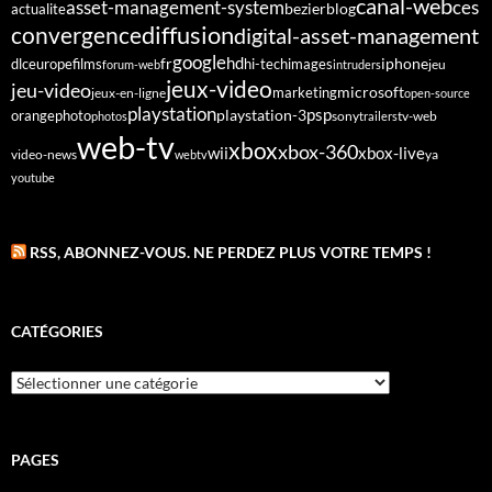
canal-web
asset-management-system
ces
bezier
blog
actualite
diffusion
convergence
digital-asset-management
google
fr
hd
dlc
europe
films
iphone
hi-tech
images
jeu
forum-web
intruders
jeux-video
jeu-video
microsoft
marketing
jeux-en-ligne
open-source
playstation
psp
orange
photo
playstation-3
sony
tv-web
photos
trailers
web-tv
xbox
xbox-360
wii
xbox-live
video-news
webtv
ya
youtube
RSS, ABONNEZ-VOUS. NE PERDEZ PLUS VOTRE TEMPS !
CATÉGORIES
Catégories
PAGES