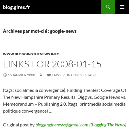
Aller
Recherche
blog.gires.fr
au
MENU
contenu
PRINCI
Archives par mot-clé : google-news
WWW.BLOGGINGTHENEWS.INFO
LINKS FOR 2008-01-15
15 JANVIER 2008
LAISSER UN COMMENTAIRE
(tags: socialmedia convergence). Finding The Best Coverage Of
The New Hampshire Primary Results: Digg vs. Google News vs.
Memeorandum – Publishing 2.0. (tags: printmedia socialmedia
politique convergence) …
Original post by
bloggingthenews@gmail.com (Blogging The News)