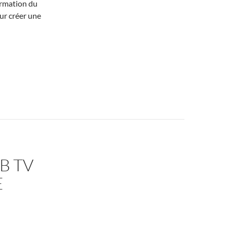
ormation du
ur créer une
B TV
E