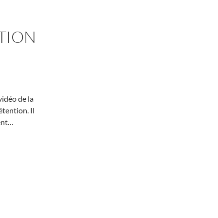
ATION
vidéo de la
tention. Il
ent…