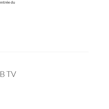
’entrée du
B TV