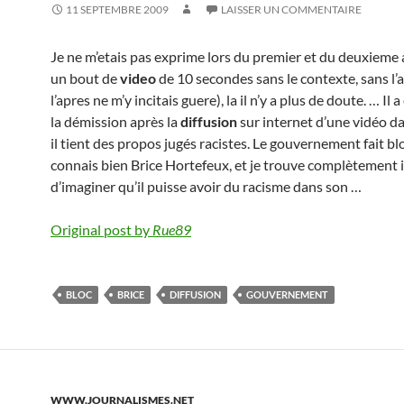
11 SEPTEMBRE 2009
LAISSER UN COMMENTAIRE
Je ne m’etais pas exprime lors du premier et du deuxieme a
un bout de
video
de 10 secondes sans le contexte, sans l’
l’apres ne m’y incitais guere), la il n’y a plus de doute. … Il 
la démission après la
diffusion
sur internet d’une vidéo da
il tient des propos jugés racistes. Le gouvernement fait blo
connais bien Brice Hortefeux, et je trouve complètement
d’imaginer qu’il puisse avoir du racisme dans son …
Original post by
Rue89
BLOC
BRICE
DIFFUSION
GOUVERNEMENT
WWW.JOURNALISMES.NET