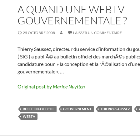
A QUAND UNE WEBTV
GOUVERNEMENTALE ?
25 OCTOBRE 2008
LAISSER UN COMMENTAIRE
Thierry Saussez, directeur du service d’information du 
( SIG ) a publiÃ© au bulletin officiel des marchÃ©s publi
candidature pour » la conception et la rÃ©alisation d’un
gouvernementale ».
…
Original post by
Marine Nuytten
BULLETIN-OFFICIEL
GOUVERNEMENT
THIERRY-SAUSSEZ
WEBTV