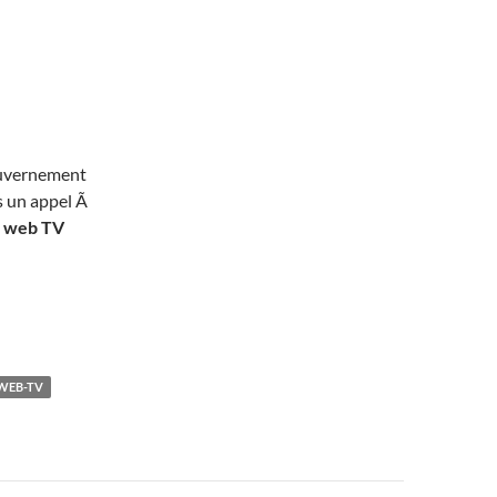
gouvernement
cs un appel Ã
e
web TV
WEB-TV