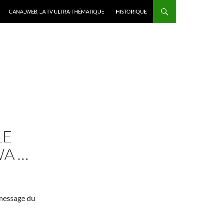
CANALWEB, LA TV ULTRA-THÉMATIQUE
HISTORIQUE
LE
WA …
message du