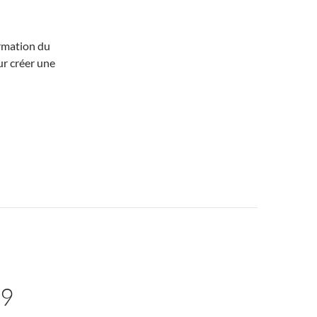
rmation du
ur créer une
89