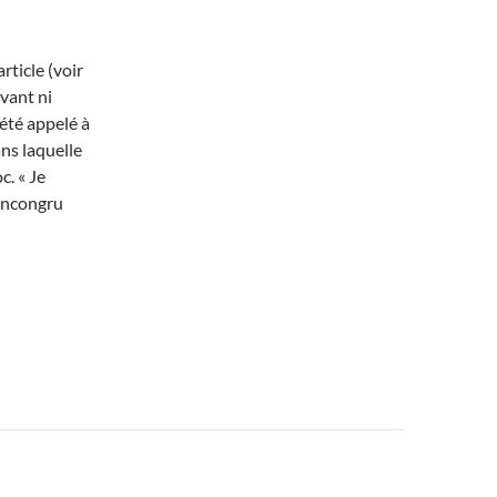
rticle (voir
avant ni
a été appelé à
ns laquelle
c. « Je
 incongru