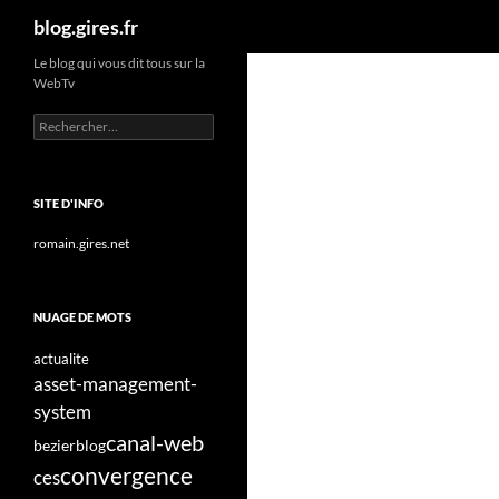
Recherche
blog.gires.fr
Aller
Le blog qui vous dit tous sur la
WebTv
au
contenu
Rechercher :
SITE D'INFO
romain.gires.net
NUAGE DE MOTS
actualite
asset-management-
system
canal-web
bezier
blog
convergence
ces