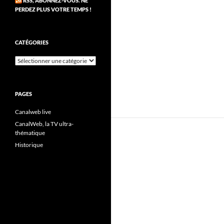
RSS, ABONNEZ-VOUS. NE
PERDEZ PLUS VOTRE TEMPS !
CATÉGORIES
Catégories
PAGES
Canalweb live
CanalWeb, la TV ultra-
thématique
Historique