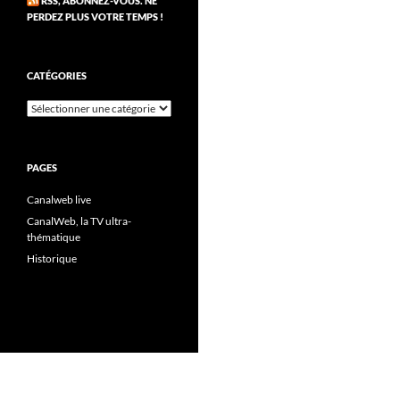
RSS, ABONNEZ-VOUS. NE
PERDEZ PLUS VOTRE TEMPS !
CATÉGORIES
Catégories
PAGES
Canalweb live
CanalWeb, la TV ultra-
thématique
Historique