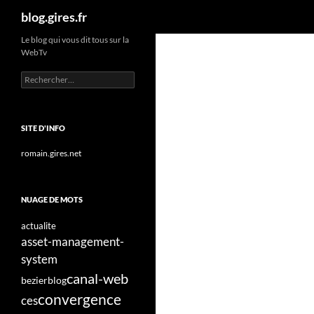
Recherche
blog.gires.fr
Aller
Le blog qui vous dit tous sur la
WebTv
au
contenu
Rechercher :
SITE D'INFO
romain.gires.net
NUAGE DE MOTS
actualite
asset-management-
system
canal-web
bezier
blog
convergence
ces