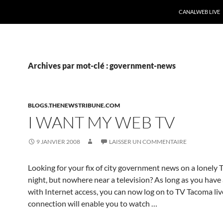
CANALWEB LIVE
Archives par mot-clé : government-news
BLOGS.THENEWSTRIBUNE.COM
I WANT MY WEB TV
9 JANVIER 2008
LAISSER UN COMMENTAIRE
Looking for your fix of city government news on a lonely
night, but nowhere near a television? As long as you hav
with Internet access, you can now log on to TV Tacoma liv
connection will enable you to watch …