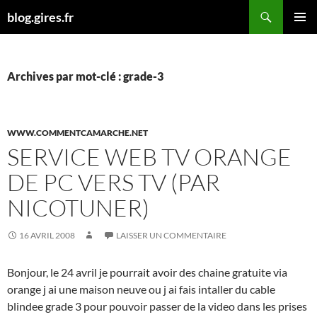
Aller
Recherche
blog.gires.fr
au
MENU
contenu
PRINCI
Archives par mot-clé : grade-3
WWW.COMMENTCAMARCHE.NET
SERVICE WEB TV ORANGE
DE PC VERS TV (PAR
NICOTUNER)
16 AVRIL 2008
LAISSER UN COMMENTAIRE
Bonjour, le 24 avril je pourrait avoir des chaine gratuite via
orange j ai une maison neuve ou j ai fais intaller du cable
blindee grade 3 pour pouvoir passer de la video dans les prises