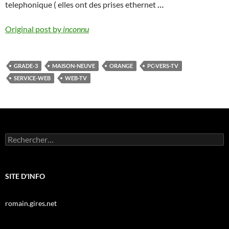
telephonique ( elles ont des prises ethernet
…
Original post by
inconnu
GRADE-3
MAISON-NEUVE
ORANGE
PC-VERS-TV
SERVICE-WEB
WEB-TV
Rechercher :
SITE D'INFO
romain.gires.net