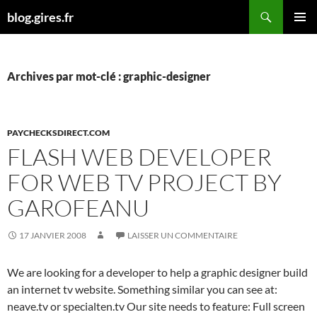
Aller
Recherche
blog.gires.fr
au
MENU
contenu
PRINCI
Archives par mot-clé : graphic-designer
PAYCHECKSDIRECT.COM
FLASH WEB DEVELOPER
FOR WEB TV PROJECT BY
GAROFEANU
17 JANVIER 2008
LAISSER UN COMMENTAIRE
We are looking for a developer to help a graphic designer build
an internet tv website. Something similar you can see at:
neave.tv or specialten.tv Our site needs to feature: Full screen