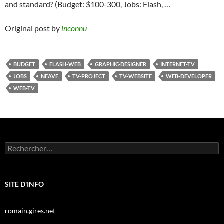
and standard? (Budget: $100-300, Jobs: Flash, …
Original post by
inconnu
BUDGET
FLASH-WEB
GRAPHIC-DESIGNER
INTERNET-TV
JOBS
NEAVE
TV-PROJECT
TV-WEBSITE
WEB-DEVELOPER
WEB-TV
Rechercher :
SITE D'INFO
romain.gires.net