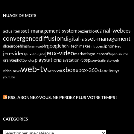
NUAGE DE MOTS
canal-web
asset-management-system
ces
bezier
blog
actualite
diffusion
convergence
digital-asset-management
google
fr
hd
dlc
europe
films
iphone
hi-tech
images
jeu
forum-web
intruders
jeux-video
jeu-video
microsoft
marketing
jeux-en-ligne
open-source
playstation
psp
orange
photo
playstation-3
sony
tv-web
photos
trailers
web-tv
xbox
xbox-360
wii
xbox-live
video-news
webtv
ya
youtube
RSS, ABONNEZ-VOUS. NE PERDEZ PLUS VOTRE TEMPS !
CATÉGORIES
Catégories