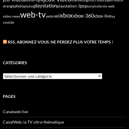
marketing
jeux-en-ligne
open-source
playstation
psp
orange
photo
playstation-3
sony
tv-web
photos
trailers
web-tv
xbox
xbox-360
wii
xbox-live
video-news
webtv
ya
youtube
RSS, ABONNEZ-VOUS. NE PERDEZ PLUS VOTRE TEMPS !
CATÉGORIES
Catégories
PAGES
Canalweb live
CanalWeb, la TV ultra-thématique