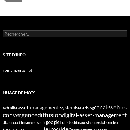
Rechercher :
SITE D'INFO
romain.gires.net
NUAGE DE MOTS
canal-web
asset-management-system
ces
bezier
blog
actualite
diffusion
convergence
digital-asset-management
google
fr
hd
dlc
europe
films
iphone
hi-tech
images
jeu
forum-web
intruders
jeux-video
jeu-video
microsoft