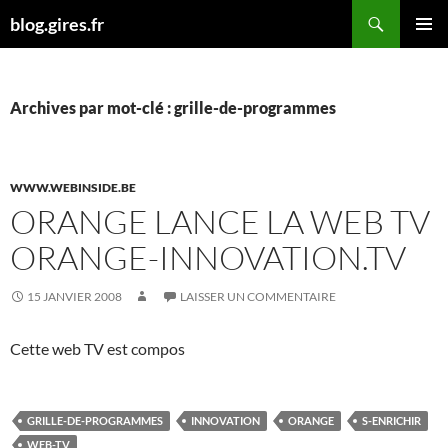
Aller
Recherche
blog.gires.fr
au
MENU
contenu
PRINCI
Archives par mot-clé : grille-de-programmes
WWW.WEBINSIDE.BE
ORANGE LANCE LA WEB TV
ORANGE-INNOVATION.TV
15 JANVIER 2008
LAISSER UN COMMENTAIRE
Cette web TV est compos
GRILLE-DE-PROGRAMMES
INNOVATION
ORANGE
S-ENRICHIR
WEB-TV