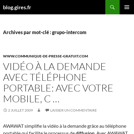
Aller
Recherche
blog.gires.fr
au
MENU
contenu
PRINCI
Archives par mot-clé : grupo-intercom
WWW.COMMUNIQUE-DE-PRESSE-GRATUIT.COM
VIDÉO À LA DEMANDE
AVEC TÉLÉPHONE
PORTABLE: AVEC VOTRE
MOBILE, C …
2 JUILLET 2009
LAISSER UN COMMENTAIRE
AWAWAT simplifie la vidéo à la demande grâce au téléphone
portable qui facilite le processus de
diffusion
. Avec AWAWAT,