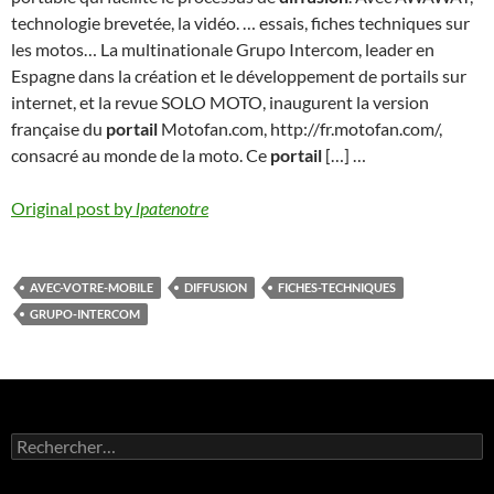
technologie brevetée, la vidéo. … essais, fiches techniques sur
les motos… La multinationale Grupo Intercom, leader en
Espagne dans la création et le développement de portails sur
internet, et la revue SOLO MOTO, inaugurent la version
française du
portail
Motofan.com, http://fr.motofan.com/,
consacré au monde de la moto. Ce
portail
[…] …
Original post by
lpatenotre
AVEC-VOTRE-MOBILE
DIFFUSION
FICHES-TECHNIQUES
GRUPO-INTERCOM
Rechercher :