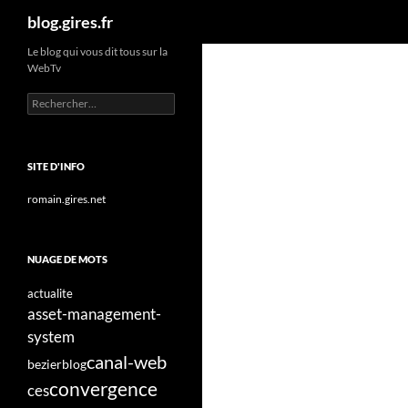
Recherche
blog.gires.fr
Aller
Le blog qui vous dit tous sur la
WebTv
au
contenu
Rechercher :
SITE D'INFO
romain.gires.net
NUAGE DE MOTS
actualite
asset-management-
system
canal-web
bezier
blog
convergence
ces