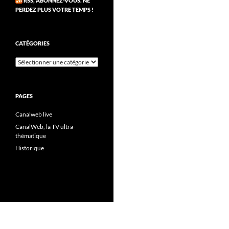
RSS, ABONNEZ-VOUS. NE
PERDEZ PLUS VOTRE TEMPS !
CATÉGORIES
Catégories
PAGES
Canalweb live
CanalWeb, la TV ultra-
thématique
Historique