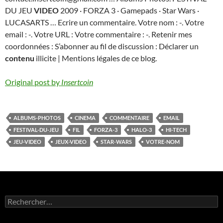
DU JEU
VIDEO
2009 · FORZA 3 · Gamepads · Star Wars ·
LUCASARTS … Ecrire un commentaire. Votre nom : -. Votre
email : -. Votre URL : Votre commentaire : -. Retenir mes
coordonnées : S’abonner au fil de discussion : Déclarer un
contenu
illicite | Mentions légales de ce blog.
Original post by
Insertcoin
ALBUMS-PHOTOS
CINEMA
COMMENTAIRE
EMAIL
FESTIVAL-DU-JEU
FIL
FORZA-3
HALO-3
HI-TECH
JEU-VIDEO
JEUX-VIDEO
STAR-WARS
VOTRE-NOM
Rechercher :