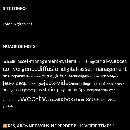
SITE D'INFO
romain.gires.net
NUAGE DE MOTS
canal-web
asset-management-system
ces
bezier
blog
actualite
diffusion
convergence
digital-asset-management
google
fr
hd
dlc
europe
films
iphone
hi-tech
images
jeu
forum-web
intruders
jeux-video
jeu-video
microsoft
marketing
jeux-en-ligne
open-source
playstation
psp
orange
photo
playstation-3
sony
tv-web
photos
trailers
web-tv
xbox
xbox-360
wii
xbox-live
video-news
webtv
ya
youtube
RSS, ABONNEZ-VOUS. NE PERDEZ PLUS VOTRE TEMPS !