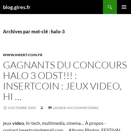
Aller
Recherche
blog.gires.fr
au
MENU
contenu
PRINCI
Archives par mot-clé : halo-3
WWW.INSERT-COIN.FR
GAGNANTS DU CONCOURS
HALO 3 ODST!!! :
INSERTCOIN : JEUX VIDEO,
HI …
9 OCTOBRE 2009
LAISSER UN COMMENTAIRE
jeux
video
, hi-tech, multimedia, cinema… À propos ·
contact.insertcoin@gmail.com … Albums Photos. FESTIVAL