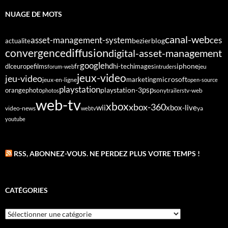
NUAGE DE MOTS
canal-web
asset-management-system
ces
bezier
blog
actualite
diffusion
convergence
digital-asset-management
google
fr
hd
dlc
europe
films
iphone
hi-tech
images
jeu
forum-web
intruders
jeux-video
jeu-video
microsoft
marketing
jeux-en-ligne
open-source
playstation
psp
orange
photo
playstation-3
sony
tv-web
photos
trailers
web-tv
xbox
xbox-360
wii
xbox-live
video-news
webtv
ya
youtube
RSS, ABONNEZ-VOUS. NE PERDEZ PLUS VOTRE TEMPS !
CATÉGORIES
Catégories