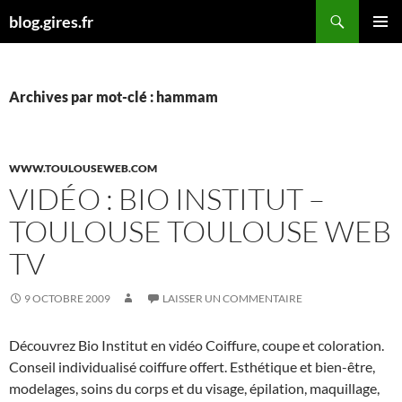
Aller
Recherche
blog.gires.fr
au
MENU
contenu
PRINCI
Archives par mot-clé : hammam
WWW.TOULOUSEWEB.COM
VIDÉO : BIO INSTITUT –
TOULOUSE TOULOUSE WEB
TV
9 OCTOBRE 2009
LAISSER UN COMMENTAIRE
Découvrez Bio Institut en vidéo Coiffure, coupe et coloration.
Conseil individualisé coiffure offert. Esthétique et bien-être,
modelages, soins du corps et du visage, épilation, maquillage,