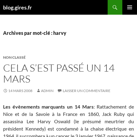
Aller
Recherche
blog.gires.fr
au
MENU
contenu
PRINCI
Archives par mot-clé : harvy
NON CLASSÉ
CELA S’EST PASSÉ UN 14
MARS
14 MARS 2008
ADMIN
LAISSER UN COMMENTAIRE
Les évènements marquants un 14 Mars
: Rattachement de
Nice et de la Savoie à la France en 1860, Jack Ruby qui
assassina Lee Harvy Oswald (le présumé meurtrier du
président Kennedy) est condamné à la chaise électrique en
1964, il succombera à un cancer le 3 janvier 1967, naissance de