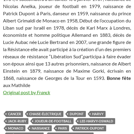
Nicolas Anelka, joueur de football en 1979, naissance de
Patrick Dupont à Paris, danseur en 1959, naissance du prince
Albert Grimaldi de Monaco en 1958, Début de l’occupation du
Liban sud par Israël en 1978, décès de Karl Marx à Londres,
économiste et homme politique Allemand en 1883, décès de
Lucie Aubac née Lucie Bertrand en 2007, une grande figure de
la Résistance elle avait participé à la création d’un des premiers
réseaux de résistance “Libération Sud”,participa à faire évader
son époux ainsi que 13 autres prisonniers, naissance de Albert
Einstein en 1879, naissance de Maxime Gorki, écrivain en
1868, naissance de Georges de la Tour en 1593.
Bonne fête
aux Mathilde
Original post by
Franck
CANCER
CHAISE-ÉLECTRIQUE
DUPONT
HARVY
JACK-RUBY
JOUEUR-DE-FOOTBALL
LEE-HARVY-OSWALD
MONACO
NAISSANCE
PARIS
PATRICK-DUPONT