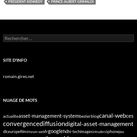
PRÉSIDENT-KENNEDY
PRINCE-ALBERT-GRIMALDI
Rechercher :
SITE D'INFO
romain.gires.net
NUAGE DE MOTS
canal-web
asset-management-system
ces
bezier
blog
actualite
diffusion
convergence
digital-asset-management
google
fr
hd
dlc
europe
films
iphone
hi-tech
images
jeu
forum-web
intruders