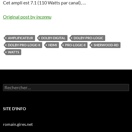
Cet ampli est 7.1 (110 Watts par canal), …
Original post by
inconnu
AMPLIFICATEUR
DOLBY-DIGITAL
DOLBY-PRO-LOGIC
DOLBY-PRO-LOGIC-II
HDMI
PRO-LOGIC-II
SHERWOOD-RD
WATTS
Rechercher :
SITE D'INFO
romain.gires.net