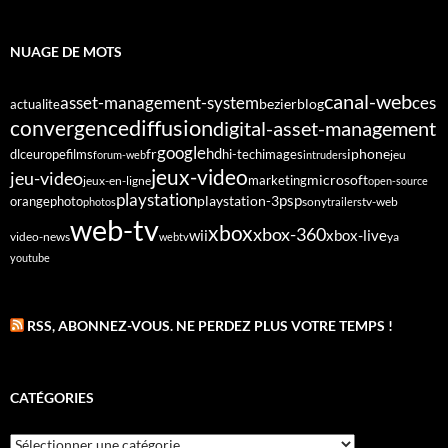
NUAGE DE MOTS
canal-web
asset-management-system
ces
bezier
blog
actualite
diffusion
convergence
digital-asset-management
google
fr
hd
dlc
europe
films
iphone
hi-tech
images
jeu
forum-web
intruders
jeux-video
jeu-video
microsoft
marketing
jeux-en-ligne
open-source
playstation
psp
orange
photo
playstation-3
sony
tv-web
photos
trailers
web-tv
xbox
xbox-360
wii
xbox-live
video-news
webtv
ya
youtube
RSS, ABONNEZ-VOUS. NE PERDEZ PLUS VOTRE TEMPS !
CATÉGORIES
Catégories