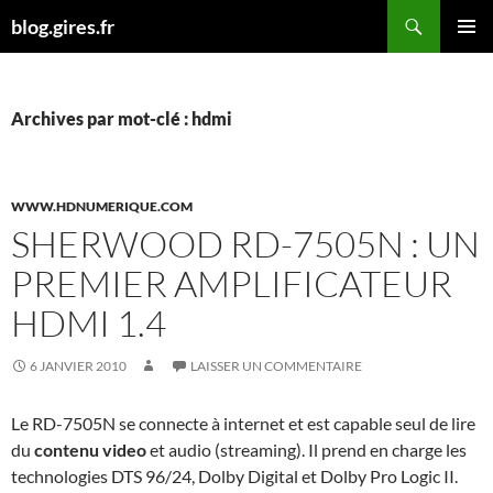
Aller
Recherche
blog.gires.fr
au
MENU
contenu
PRINCI
Archives par mot-clé : hdmi
WWW.HDNUMERIQUE.COM
SHERWOOD RD-7505N : UN
PREMIER AMPLIFICATEUR
HDMI 1.4
6 JANVIER 2010
LAISSER UN COMMENTAIRE
Le RD-7505N se connecte à internet et est capable seul de lire
du
contenu video
et audio (streaming). Il prend en charge les
technologies DTS 96/24, Dolby Digital et Dolby Pro Logic II.