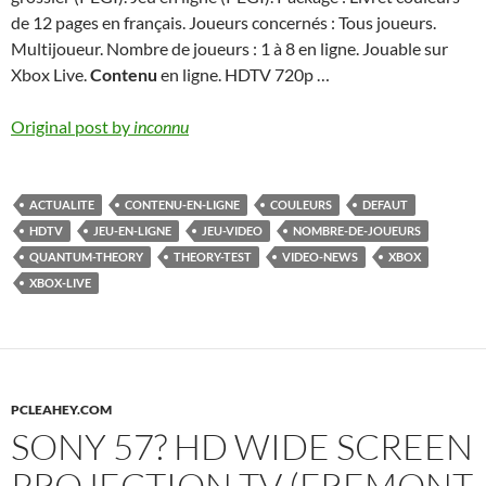
de 12 pages en français. Joueurs concernés : Tous joueurs.
Multijoueur. Nombre de joueurs : 1 à 8 en ligne. Jouable sur
Xbox Live.
Contenu
en ligne. HDTV 720p …
Original post by
inconnu
ACTUALITE
CONTENU-EN-LIGNE
COULEURS
DEFAUT
HDTV
JEU-EN-LIGNE
JEU-VIDEO
NOMBRE-DE-JOUEURS
QUANTUM-THEORY
THEORY-TEST
VIDEO-NEWS
XBOX
XBOX-LIVE
PCLEAHEY.COM
SONY 57? HD WIDE SCREEN
PROJECTION TV (FREMONT