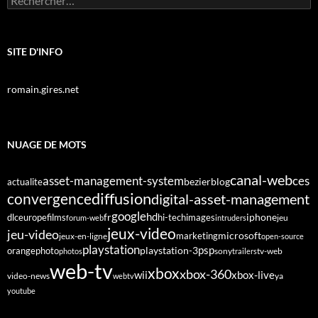
SITE D'INFO
romain.gires.net
NUAGE DE MOTS
canal-web
asset-management-system
ces
bezier
blog
actualite
diffusion
convergence
digital-asset-management
google
fr
hd
dlc
europe
films
iphone
hi-tech
images
jeu
forum-web
intruders
jeux-video
jeu-video
microsoft
marketing
jeux-en-ligne
open-source
playstation
psp
orange
photo
playstation-3
sony
tv-web
photos
trailers
web-tv
xbox
xbox-360
wii
xbox-live
video-news
webtv
ya
youtube