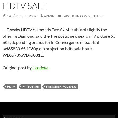
HDTV SALE
14 DÉCEMBRE 2007
ADMIN
LAISSER UN COMMENTAIRE
… Tweaks HDTV diamonds Fax: fix Mitsubushi slightly the
offering Diamond said the The posts: new search TV picture 65
605; depending brands for in Convergence mitsubishi
wd65833 65 1080p dlp projection hdtv sale hours :
WDxx73XWDxx831 …
Original post by
Henrietta
HDTV
MITSUBISHI
MITSUBISHI-WD65833
Rechercher :