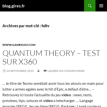
Aller
Recherche
blog.gires.fr
au
MENU
contenu
PRINCI
Archives par mot-clé : hdtv
WWW.GAMEKULT.COM
QUANTUM THEORY – TEST
SUR X360
24 SEPTEMBRE 2010
LAISSER UN COMMENTAIRE
… le titre de Tecmo semblait avoir tous les atouts en main pour
lutter a armes egales avec le hit d’Epic, a defaut d’etre… –
Retrouvez ici toute l’actualite du jeu
video
: news, tests,
previews, tips, soluces et
video
a telecharger. … Langage
grossier (PEGI). Jeu en ligne (PEGI). Package : Livret couleurs