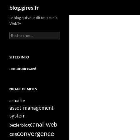
Recherche
blog.gires.fr
Aller
Le blog qui vous dit tous sur la
WebTv
au
contenu
Rechercher :
SITE D'INFO
romain.gires.net
NUAGE DE MOTS
actualite
asset-management-
system
canal-web
bezier
blog
convergence
ces