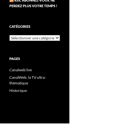
RSS, ABONNEZ-VOUS. NE
PERDEZ PLUS VOTRE TEMPS !
CATÉGORIES
Catégories
PAGES
Canalweb live
CanalWeb, la TV ultra-
thématique
Historique