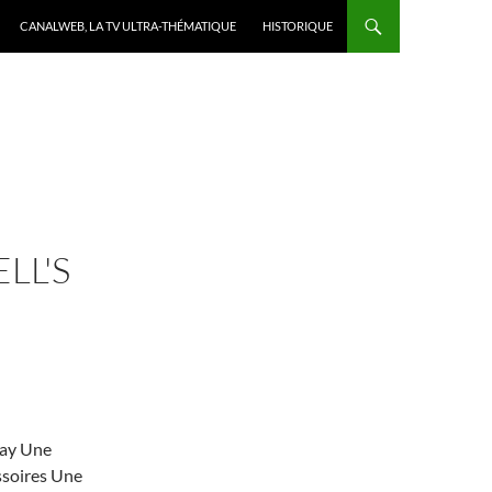
CANALWEB, LA TV ULTRA-THÉMATIQUE
HISTORIQUE
LL'S
way Une
ssoires Une