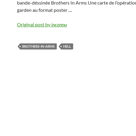
bande-déssinée Brothers In Arms Une carte de l’opératio
garden au format poster
…
Original post by
inconnu
BROTHERS-IN-ARMS
HELL