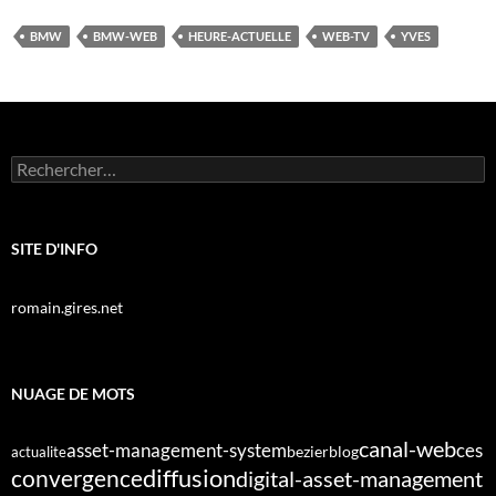
BMW
BMW-WEB
HEURE-ACTUELLE
WEB-TV
YVES
Rechercher :
SITE D'INFO
romain.gires.net
NUAGE DE MOTS
canal-web
asset-management-system
ces
bezier
blog
actualite
diffusion
convergence
digital-asset-management