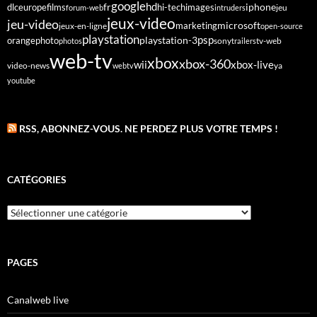
google
fr
hd
dlc
europe
films
iphone
hi-tech
images
jeu
forum-web
intruders
jeux-video
jeu-video
microsoft
marketing
jeux-en-ligne
open-source
playstation
psp
orange
photo
playstation-3
sony
tv-web
photos
trailers
web-tv
xbox
xbox-360
wii
xbox-live
video-news
webtv
ya
youtube
RSS, ABONNEZ-VOUS. NE PERDEZ PLUS VOTRE TEMPS !
CATÉGORIES
Catégories
PAGES
Canalweb live