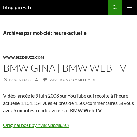
Aller
Recherche
blog.gires.fr
au
MENU
contenu
PRINCI
Archives par mot-clé : heure-actuelle
WWW.BIZZ-BUZZ.COM
BMW GINA | BMW WEB TV
12 JUIN 2008
LAISSER UN COMMENTAIRE
Vidéo lancée le 9 juin 2008 sur YouTube qui récolte à l’heure
actuelle 1.151.154 vues et près de 1.500 commentaires. Si vous
avez 5 minutes, rendez vous sur BMW
Web TV
.
Original post by
Yves Vandeuren