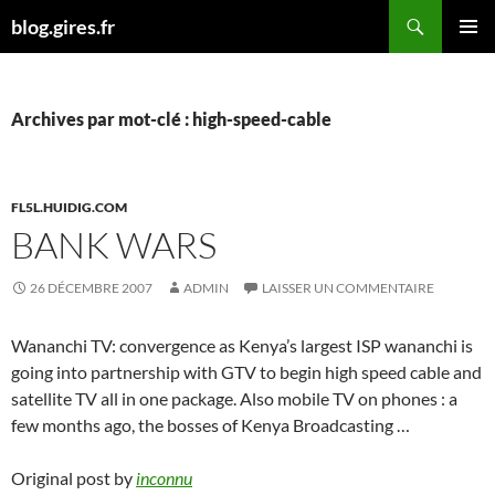
Aller
Recherche
blog.gires.fr
au
MENU
contenu
PRINCI
Archives par mot-clé : high-speed-cable
FL5L.HUIDIG.COM
BANK WARS
26 DÉCEMBRE 2007
ADMIN
LAISSER UN COMMENTAIRE
Wananchi TV: convergence as Kenya’s largest ISP wananchi is
going into partnership with GTV to begin high speed cable and
satellite TV all in one package. Also mobile TV on phones : a
few months ago, the bosses of Kenya Broadcasting …
Original post by
inconnu