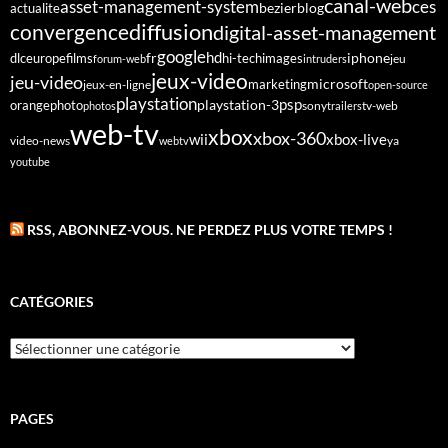
canal-web
asset-management-system
ces
bezier
blog
actualite
diffusion
convergence
digital-asset-management
google
fr
hd
dlc
europe
films
iphone
hi-tech
images
jeu
forum-web
intruders
jeux-video
jeu-video
microsoft
marketing
jeux-en-ligne
open-source
playstation
psp
orange
photo
playstation-3
sony
tv-web
photos
trailers
web-tv
xbox
xbox-360
wii
xbox-live
video-news
webtv
ya
youtube
RSS, ABONNEZ-VOUS. NE PERDEZ PLUS VOTRE TEMPS !
CATÉGORIES
Catégories
PAGES