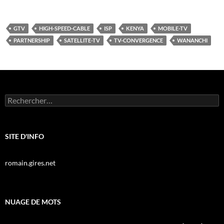
GTV
HIGH-SPEED-CABLE
ISP
KENYA
MOBILE-TV
PARTNERSHIP
SATELLITE-TV
TV-CONVERGENCE
WANANCHI
Rechercher :
SITE D'INFO
romain.gires.net
NUAGE DE MOTS