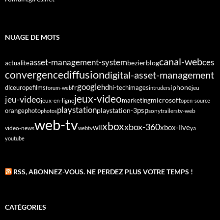
NUAGE DE MOTS
canal-web
asset-management-system
ces
bezier
blog
actualite
diffusion
convergence
digital-asset-management
google
fr
hd
dlc
europe
films
iphone
hi-tech
images
jeu
forum-web
intruders
jeux-video
jeu-video
microsoft
marketing
jeux-en-ligne
open-source
playstation
psp
orange
photo
playstation-3
sony
tv-web
photos
trailers
web-tv
xbox
xbox-360
wii
xbox-live
video-news
webtv
ya
youtube
RSS, ABONNEZ-VOUS. NE PERDEZ PLUS VOTRE TEMPS !
CATÉGORIES