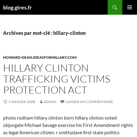
Aller
Recherche
blog.gires.fr
au
MENU
contenu
PRINCI
Archives par mot-clé : hillary-clinton
HOWARD-DEAN.IDEASFORHILLARY.COM
HILLARY CLINTON
TRAFFICKING VICTIMS
PROTECTION ACT
3 JANVIER 2008
ADMIN
LAISSER UN COMMENTAIRE
photo rodham hillary clinton born hillary clinton voted
objurgate Michael Savage exercise his First Amendment rights
as legal American citizen. r smittydave first state politics