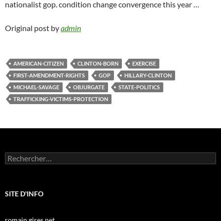
nationalist gop. condition change convergence this year …
Original post by
admin
AMERICAN-CITIZEN
CLINTON-BORN
EXERCISE
FIRST-AMENDMENT-RIGHTS
GOP
HILLARY-CLINTON
MICHAEL-SAVAGE
OBJURGATE
STATE-POLITICS
TRAFFICKING-VICTIMS-PROTECTION
Rechercher :
SITE D'INFO
romain.gires.net