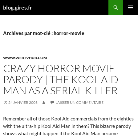
Aller
Recherche
blog.gires.fr
au
MENU
contenu
PRINCI
Archives par mot-clé : horror-movie
WWW.WEBTVHUB.COM
CRAZY HORROR MOVIE
PARODY | THE KOOL AID
MAN AS A SERIAL KILLER
24 JANVIER 2008
LAISSER UN COMMENTAIRE
Remember all of those Kool Aid commercials from the eighties
with the ultra-hip Kool Aid Man in them? This bizarre parody
shows what might happen if the Kool Aid Man became