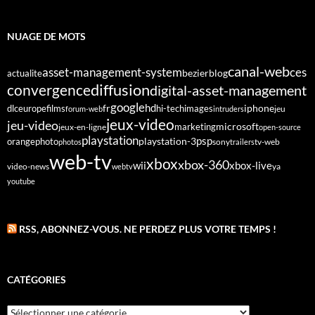
NUAGE DE MOTS
canal-web
asset-management-system
ces
bezier
blog
actualite
diffusion
convergence
digital-asset-management
google
fr
hd
dlc
europe
films
iphone
hi-tech
images
jeu
forum-web
intruders
jeux-video
jeu-video
microsoft
marketing
jeux-en-ligne
open-source
playstation
psp
orange
photo
playstation-3
sony
tv-web
photos
trailers
web-tv
xbox
xbox-360
wii
xbox-live
video-news
webtv
ya
youtube
RSS, ABONNEZ-VOUS. NE PERDEZ PLUS VOTRE TEMPS !
CATÉGORIES
Catégories