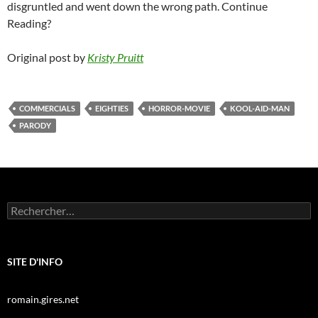
disgruntled and went down the wrong path. Continue
Reading?
Original post by
Kristy Pruitt
COMMERCIALS
EIGHTIES
HORROR-MOVIE
KOOL-AID-MAN
PARODY
Rechercher :
SITE D'INFO
romain.gires.net