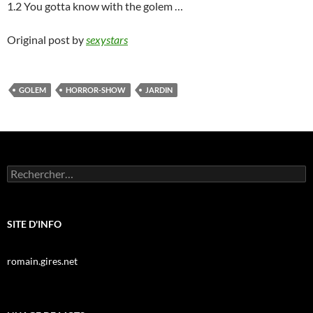
1.2 You gotta know with the golem …
Original post by
sexystars
GOLEM
HORROR-SHOW
JARDIN
Rechercher :
SITE D'INFO
romain.gires.net