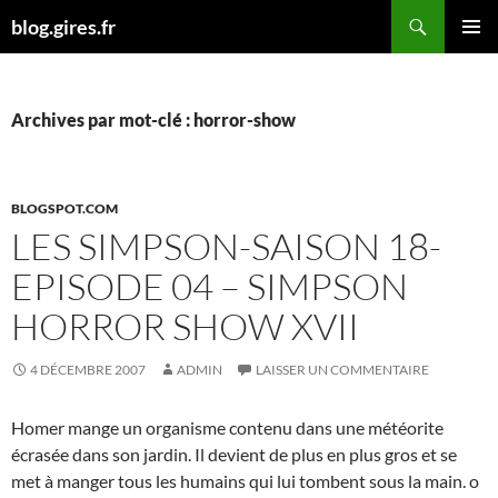
Aller
Recherche
blog.gires.fr
au
MENU
contenu
PRINCI
Archives par mot-clé : horror-show
BLOGSPOT.COM
LES SIMPSON-SAISON 18-
EPISODE 04 – SIMPSON
HORROR SHOW XVII
4 DÉCEMBRE 2007
ADMIN
LAISSER UN COMMENTAIRE
Homer mange un organisme contenu dans une météorite
écrasée dans son jardin. Il devient de plus en plus gros et se
met à manger tous les humains qui lui tombent sous la main. o