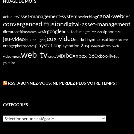
NUAGE DE MOTS
canal-web
asset-management-system
ces
bezier
blog
actualite
diffusion
convergence
digital-asset-management
google
fr
hd
dlc
europe
films
iphone
hi-tech
images
jeu
forum-web
intruders
jeux-video
jeu-video
microsoft
marketing
jeux-en-ligne
open-source
playstation
psp
orange
photo
playstation-3
sony
tv-web
photos
trailers
web-tv
xbox
xbox-360
wii
xbox-live
video-news
webtv
ya
youtube
RSS, ABONNEZ-VOUS. NE PERDEZ PLUS VOTRE TEMPS !
CATÉGORIES
Catégories