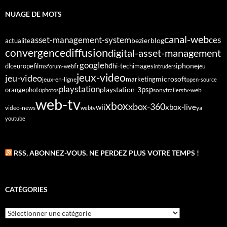
NUAGE DE MOTS
canal-web
asset-management-system
ces
bezier
blog
actualite
diffusion
convergence
digital-asset-management
google
fr
hd
dlc
europe
films
iphone
hi-tech
images
jeu
forum-web
intruders
jeux-video
jeu-video
microsoft
marketing
jeux-en-ligne
open-source
playstation
psp
orange
photo
playstation-3
sony
tv-web
photos
trailers
web-tv
xbox
xbox-360
wii
xbox-live
video-news
webtv
ya
youtube
RSS, ABONNEZ-VOUS. NE PERDEZ PLUS VOTRE TEMPS !
CATÉGORIES
Catégories