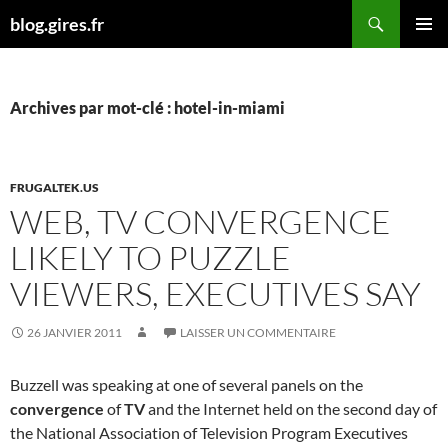
Aller
Recherche
blog.gires.fr
au
MENU
contenu
PRINCI
Archives par mot-clé : hotel-in-miami
FRUGALTEK.US
WEB, TV CONVERGENCE
LIKELY TO PUZZLE
VIEWERS, EXECUTIVES SAY
26 JANVIER 2011
LAISSER UN COMMENTAIRE
Buzzell was speaking at one of several panels on the
convergence
of
TV
and the Internet held on the second day of
the National Association of Television Program Executives