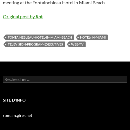
meeting at the Fontainebleau Hotel in Miami Beach. …
Original post by
Rob
FONTAINEBLEAU-HOTEL-IN-MIAMI-BEACH
HOTEL-IN-MIAMI
TELEVISION-PROGRAM-EXECUTIVES
WEB-TV
Rechercher :
SITE D'INFO
romain.gires.net