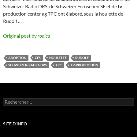
Schweizer Radio DRS, de Schweizer Fernsehen SF et de
tv
production center ag TPC ont élaboré, sous la houlette de
Rudolf …
Original post by
rodica
ADOPTION
CES
HOULETTE
RUDOLF
SCHWEIZER-RADIO-DRS
TPC
TV-PRODUCTION
Rechercher :
SITE D'INFO