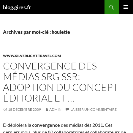
Aller
Recherche
blog.gires.fr
au
MENU
contenu
PRINCI
Archives par mot-clé : houlette
WWW.SILVERLIGHT-TRAVEL.COM
CONVERGENCE DES
MÉDIAS SRG SSR:
ADOPTION DU CONCEPT
ÉDITORIAL ET …
18 DÉCEMBRE 2009
ADMIN
LAISSER UN COMMENTAIRE
D déploiera la
convergence
des médias dès 2011. Ces
derniers mois, plus de 80 collaboratrices et collaborateurs de