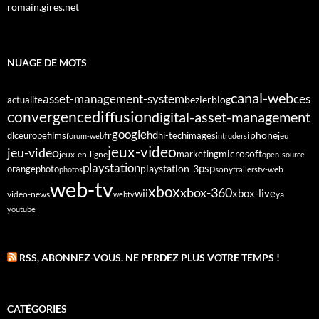
romain.gires.net
NUAGE DE MOTS
canal-web
asset-management-system
ces
bezier
blog
actualite
diffusion
convergence
digital-asset-management
google
fr
hd
dlc
europe
films
iphone
hi-tech
images
jeu
forum-web
intruders
jeux-video
jeu-video
microsoft
marketing
jeux-en-ligne
open-source
playstation
psp
orange
photo
playstation-3
sony
tv-web
photos
trailers
web-tv
xbox
xbox-360
wii
xbox-live
video-news
webtv
ya
youtube
RSS, ABONNEZ-VOUS. NE PERDEZ PLUS VOTRE TEMPS !
CATÉGORIES