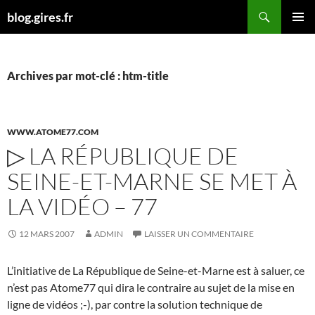
Aller
Recherche
blog.gires.fr
au
MENU
contenu
PRINCI
Archives par mot-clé : htm-title
WWW.ATOME77.COM
▷ LA RÉPUBLIQUE DE
SEINE-ET-MARNE SE MET À
LA VIDÉO – 77
12 MARS 2007
ADMIN
LAISSER UN COMMENTAIRE
L’initiative de La République de Seine-et-Marne est à saluer, ce
n’est pas Atome77 qui dira le contraire au sujet de la mise en
ligne de vidéos ;-), par contre la solution technique de