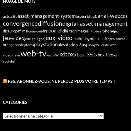
NUAGE DE MOTS
canal-web
asset-management-system
ces
bezier
blog
actualite
diffusion
convergence
digital-asset-management
google
fr
hd
dlc
europe
films
iphone
hi-tech
images
jeu
forum-web
intruders
jeux-video
jeu-video
microsoft
marketing
jeux-en-ligne
open-source
playstation
psp
orange
photo
playstation-3
sony
tv-web
photos
trailers
web-tv
xbox
xbox-360
wii
xbox-live
video-news
webtv
ya
youtube
RSS, ABONNEZ-VOUS. NE PERDEZ PLUS VOTRE TEMPS !
CATÉGORIES
Catégories