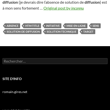
diffusion
(je devrais dire l’absence de solution de
diffusion
) est
à mon sens fortement …
Original post by
inconnu
ABSENCE
HTM-TITLE
INITIATIVE
MISE-EN-LIGNE
SENS
SOLUTION-DE-DIFFUSION
SOLUTION-TECHNIQUE
TARGET
Rechercher :
SITE D'INFO
romain.gires.net