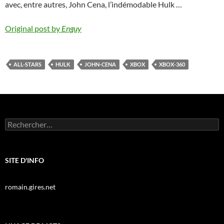
avec, entre autres, John Cena, l’indémodable Hulk …
Original post by
Enguy
ALL-STARS
HULK
JOHN-CENA
XBOX
XBOX-360
Rechercher :
SITE D'INFO
romain.gires.net