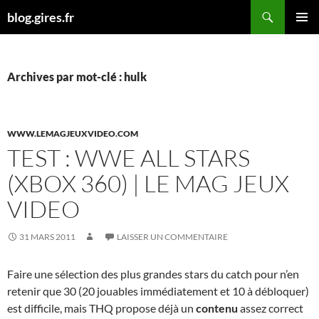
Aller
Recherche
blog.gires.fr
au
MENU
contenu
PRINCI
Archives par mot-clé : hulk
WWW.LEMAGJEUXVIDEO.COM
TEST : WWE ALL STARS
(XBOX 360) | LE MAG JEUX
VIDEO
31 MARS 2011
LAISSER UN COMMENTAIRE
Faire une sélection des plus grandes stars du catch pour n’en
retenir que 30 (20 jouables immédiatement et 10 à débloquer)
est difficile, mais THQ propose déjà un
contenu
assez correct