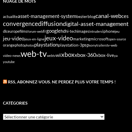
NUAGE DE MOTS
canal-web
asset-management-system
ces
bezier
blog
actualite
diffusion
convergence
digital-asset-management
google
fr
hd
dlc
europe
films
iphone
hi-tech
images
jeu
forum-web
intruders
jeux-video
jeu-video
microsoft
marketing
jeux-en-ligne
open-source
playstation
psp
orange
photo
playstation-3
sony
tv-web
photos
trailers
web-tv
xbox
xbox-360
wii
xbox-live
video-news
webtv
ya
youtube
RSS, ABONNEZ-VOUS. NE PERDEZ PLUS VOTRE TEMPS !
CATÉGORIES
Catégories