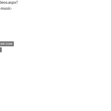
deos.aspx?
-music-
LIVE-COM