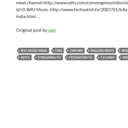
news channel http://www.ndtv.com/convergence/ndtv/vi
id=0. B4U Music. http://www.techsatish.tv/2007/01/b4u
india.html …
Original post by
ravi
B4U-MUSIC-INDIA
CNN
CNN-IBN
ENGLISH-NEWS
IBN
NDTV
STREAMING-TV
TECHSATISH-TV
TV-LINKS
ZEE