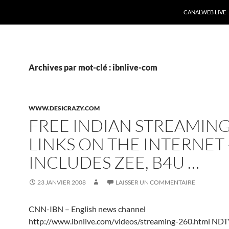
CANALWEB LIVE
Archives par mot-clé : ibnlive-com
WWW.DESICRAZY.COM
FREE INDIAN STREAMING
LINKS ON THE INTERNET 
INCLUDES ZEE, B4U …
23 JANVIER 2008
LAISSER UN COMMENTAIRE
CNN-IBN – English news channel
http://www.ibnlive.com/videos/streaming-260.html NDT