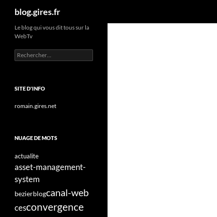
Recherche
blog.gires.fr
Aller
Le blog qui vous dit tous sur la
WebTv
au
contenu
Rechercher :
SITE D'INFO
romain.gires.net
NUAGE DE MOTS
actualite
asset-management-
system
canal-web
bezier
blog
convergence
ces