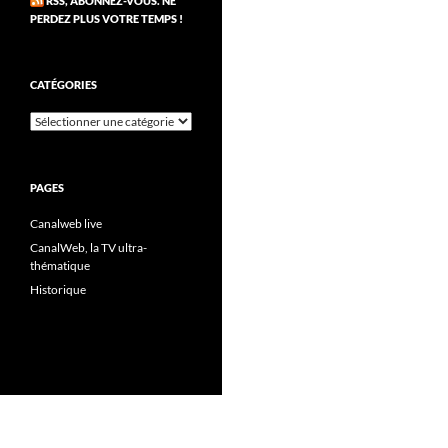
RSS, ABONNEZ-VOUS. NE
PERDEZ PLUS VOTRE TEMPS !
CATÉGORIES
Catégories
PAGES
Canalweb live
CanalWeb, la TV ultra-
thématique
Historique