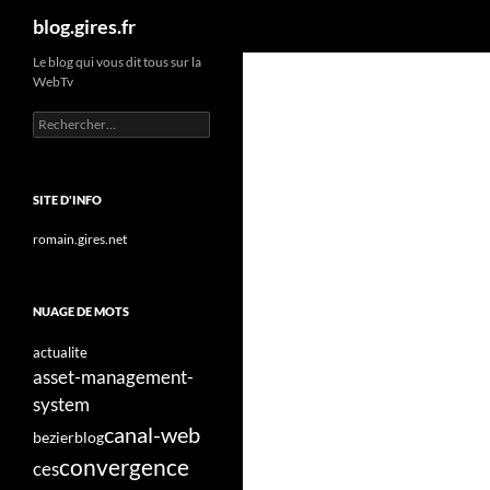
Recherche
blog.gires.fr
Aller
Le blog qui vous dit tous sur la
WebTv
au
contenu
Rechercher :
SITE D'INFO
romain.gires.net
NUAGE DE MOTS
actualite
asset-management-
system
canal-web
bezier
blog
convergence
ces