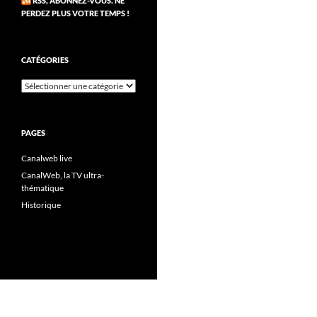
RSS, ABONNEZ-VOUS. NE
PERDEZ PLUS VOTRE TEMPS !
CATÉGORIES
Catégories
PAGES
Canalweb live
CanalWeb, la TV ultra-
thématique
Historique