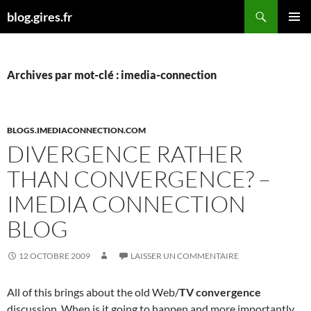
Aller
Recherche
blog.gires.fr
au
MENU
contenu
PRINCI
Archives par mot-clé : imedia-connection
BLOGS.IMEDIACONNECTION.COM
DIVERGENCE RATHER
THAN CONVERGENCE? –
IMEDIA CONNECTION
BLOG
12 OCTOBRE 2009
LAISSER UN COMMENTAIRE
All of this brings about the old Web/
TV convergence
discussion. When is it going to happen and more importantly,