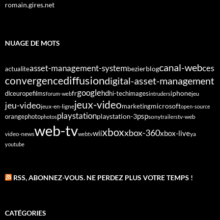
romain.gires.net
NUAGE DE MOTS
canal-web
asset-management-system
ces
bezier
blog
actualite
diffusion
convergence
digital-asset-management
google
fr
hd
dlc
europe
films
iphone
hi-tech
images
jeu
forum-web
intruders
jeux-video
jeu-video
microsoft
marketing
jeux-en-ligne
open-source
playstation
psp
orange
photo
playstation-3
sony
tv-web
photos
trailers
web-tv
xbox
xbox-360
wii
xbox-live
video-news
webtv
ya
youtube
RSS, ABONNEZ-VOUS. NE PERDEZ PLUS VOTRE TEMPS !
CATÉGORIES