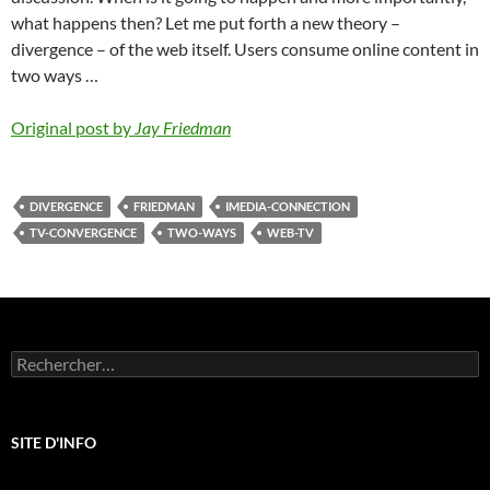
what happens then? Let me put forth a new theory –
divergence – of the web itself. Users consume online content in
two ways …
Original post by
Jay Friedman
DIVERGENCE
FRIEDMAN
IMEDIA-CONNECTION
TV-CONVERGENCE
TWO-WAYS
WEB-TV
Rechercher :
SITE D'INFO