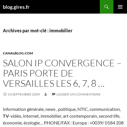
Aller
Recherche
blog.gires.fr
au
MENU
contenu
PRINCI
Archives par mot-clé : immobilier
CANALBLOG.COM
SALON IP CONVERGENCE –
PARIS PORTE DE
VERSAILLES LES 6, 7, 8 …
14 SEPTEMBRE 2009
LAISSER UN COMMENTAIRE
information générale, news , politique, NTIC, communication,
TV
-vidéo, internet, immobilier, art contemporain, second life,
économie, écologie… PHONE/FAX : Europa : +0039/ 0184 208