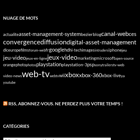
NUAGE DE MOTS
canal-web
asset-management-system
ces
bezier
blog
actualite
diffusion
convergence
digital-asset-management
google
fr
hd
dlc
europe
films
iphone
hi-tech
images
jeu
forum-web
intruders
jeux-video
jeu-video
microsoft
marketing
jeux-en-ligne
open-source
playstation
psp
orange
photo
playstation-3
sony
tv-web
photos
trailers
web-tv
xbox
xbox-360
wii
xbox-live
video-news
webtv
ya
youtube
RSS, ABONNEZ-VOUS. NE PERDEZ PLUS VOTRE TEMPS !
CATÉGORIES
Catégories