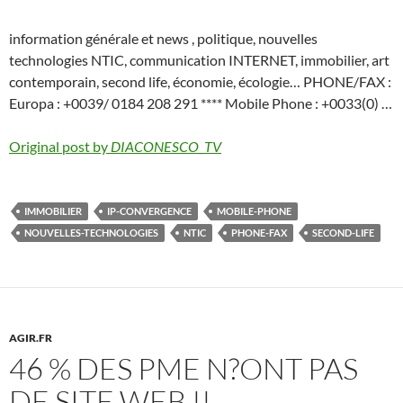
information générale et news , politique, nouvelles
technologies NTIC, communication INTERNET, immobilier, art
contemporain, second life, économie, écologie… PHONE/FAX :
Europa : +0039/ 0184 208 291 **** Mobile Phone : +0033(0) …
Original post by
DIACONESCO_TV
IMMOBILIER
IP-CONVERGENCE
MOBILE-PHONE
NOUVELLES-TECHNOLOGIES
NTIC
PHONE-FAX
SECOND-LIFE
AGIR.FR
46 % DES PME N?ONT PAS
DE SITE WEB !!