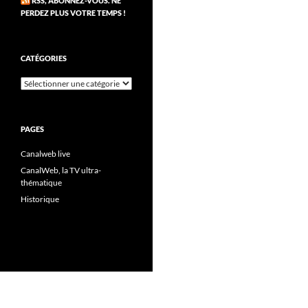
RSS, ABONNEZ-VOUS. NE
PERDEZ PLUS VOTRE TEMPS !
CATÉGORIES
Catégories
PAGES
Canalweb live
CanalWeb, la TV ultra-
thématique
Historique