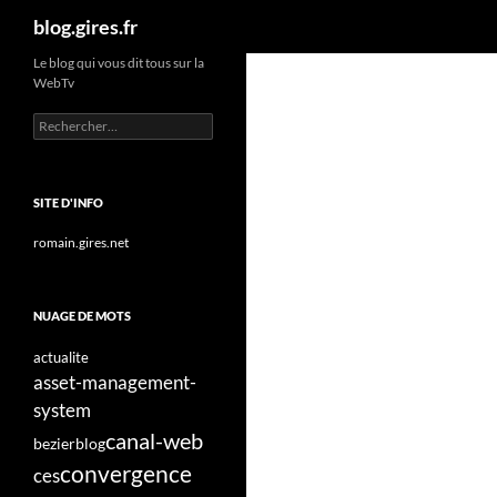
Recherche
blog.gires.fr
Aller
Le blog qui vous dit tous sur la
WebTv
au
contenu
Rechercher :
SITE D'INFO
romain.gires.net
NUAGE DE MOTS
actualite
asset-management-
system
canal-web
bezier
blog
convergence
ces