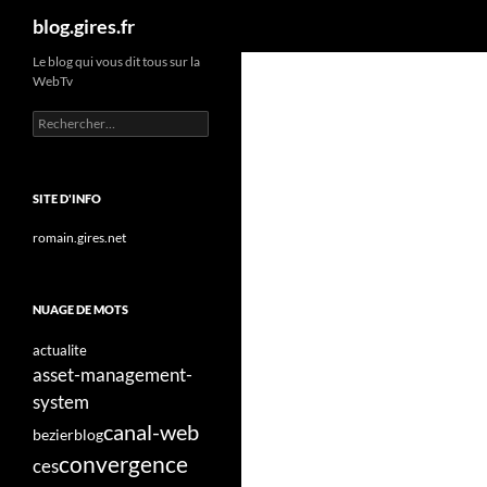
Recherche
blog.gires.fr
Aller
Le blog qui vous dit tous sur la
WebTv
au
contenu
Rechercher :
SITE D'INFO
romain.gires.net
NUAGE DE MOTS
actualite
asset-management-
system
canal-web
bezier
blog
convergence
ces