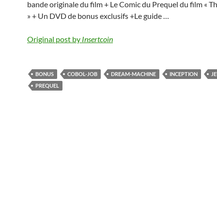
bande originale du film + Le Comic du Prequel du film « T
» + Un DVD de bonus exclusifs +Le guide …
Original post by
Insertcoin
BONUS
COBOL-JOB
DREAM-MACHINE
INCEPTION
J
PREQUEL