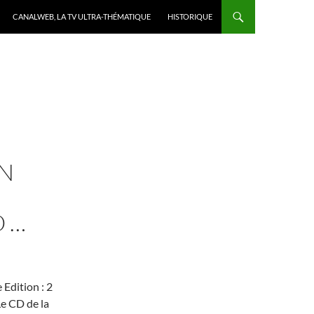
CANALWEB, LA TV ULTRA-THÉMATIQUE
HISTORIQUE
EN
O …
dition : 2
e CD de la