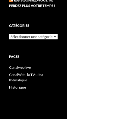
RSS, ABONNEZ-VOUS. NE
PERDEZ PLUS VOTRE TEMPS !
CATÉGORIES
Catégories
PAGES
Canalweb live
CanalWeb, la TV ultra-
thématique
Historique