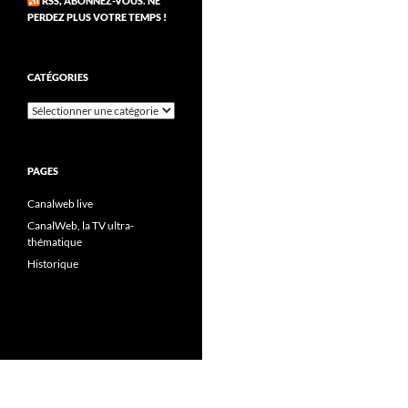
RSS, ABONNEZ-VOUS. NE
PERDEZ PLUS VOTRE TEMPS !
CATÉGORIES
Catégories
PAGES
Canalweb live
CanalWeb, la TV ultra-
thématique
Historique