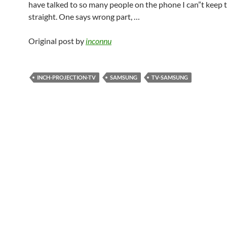
have talked to so many people on the phone I can”t keep 
straight. One says wrong part, …
Original post by
inconnu
INCH-PROJECTION-TV
SAMSUNG
TV-SAMSUNG