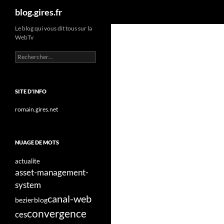
Recherche
blog.gires.fr
Aller
Le blog qui vous dit tous sur la
WebTv
au
contenu
Rechercher :
SITE D'INFO
romain.gires.net
NUAGE DE MOTS
actualite
asset-management-
system
canal-web
bezier
blog
convergence
ces