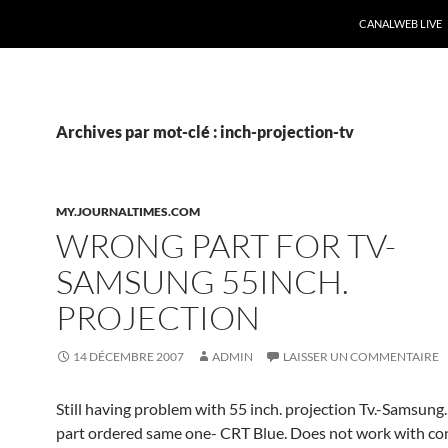
CANALWEB LIVE
Archives par mot-clé : inch-projection-tv
MY.JOURNALTIMES.COM
WRONG PART FOR TV-
SAMSUNG 55INCH.
PROJECTION
14 DÉCEMBRE 2007
ADMIN
LAISSER UN COMMENTAIRE
Still having problem with 55 inch. projection Tv.-Samsung
part ordered same one- CRT Blue. Does not work with con