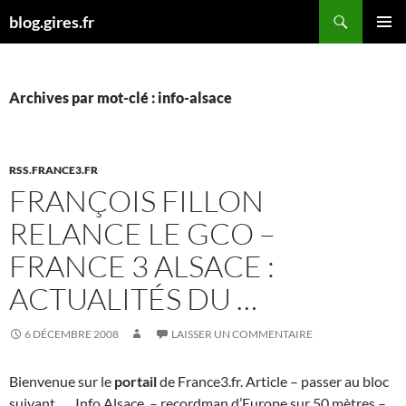
Aller
Recherche
blog.gires.fr
au
MENU
contenu
PRINCI
Archives par mot-clé : info-alsace
RSS.FRANCE3.FR
FRANÇOIS FILLON
RELANCE LE GCO –
FRANCE 3 ALSACE :
ACTUALITÉS DU …
6 DÉCEMBRE 2008
LAISSER UN COMMENTAIRE
Bienvenue sur le
portail
de France3.fr. Article – passer au bloc
suivant
….
Info Alsace. – recordman d’Europe sur 50 mètres –