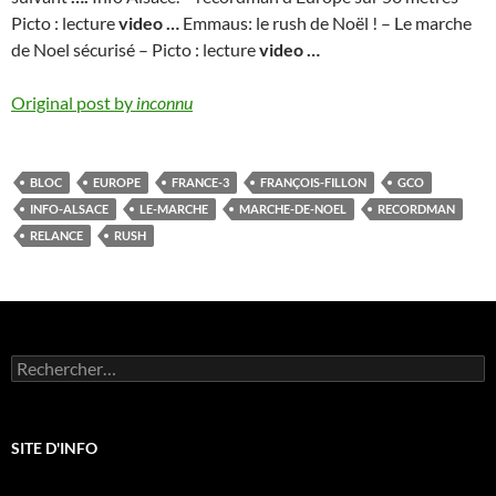
Picto : lecture
video
…
Emmaus: le rush de Noël ! – Le marche
de Noel sécurisé – Picto : lecture
video
…
Original post by
inconnu
BLOC
EUROPE
FRANCE-3
FRANÇOIS-FILLON
GCO
INFO-ALSACE
LE-MARCHE
MARCHE-DE-NOEL
RECORDMAN
RELANCE
RUSH
Rechercher :
SITE D'INFO