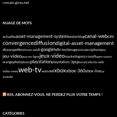
romain.gires.net
NUAGE DE MOTS
canal-web
asset-management-system
ces
bezier
blog
actualite
diffusion
convergence
digital-asset-management
google
fr
hd
dlc
europe
films
iphone
hi-tech
images
jeu
forum-web
intruders
jeux-video
jeu-video
microsoft
marketing
jeux-en-ligne
open-source
playstation
psp
orange
photo
playstation-3
sony
tv-web
photos
trailers
web-tv
xbox
xbox-360
wii
xbox-live
video-news
webtv
ya
youtube
RSS, ABONNEZ-VOUS. NE PERDEZ PLUS VOTRE TEMPS !
CATÉGORIES