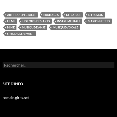
ARTS-DU-SPECTACLE
BRUITAGES
DE-LA-RUE
DIFFUSION
FILMS
HISTOIRE-DES-ARTS
INSTRUMENTALE
MARIONNETTES
MIME
MUSIQUE-DANSE
MUSIQUE-VOCALE
SPECTACLE-VIVANT
Rechercher :
SITE D'INFO
romain.gires.net