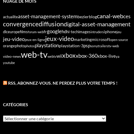
NUAGE DE MOTS
canal-web
asset-management-system
ces
bezier
blog
actualite
diffusion
convergence
digital-asset-management
google
fr
hd
dlc
europe
films
iphone
hi-tech
images
jeu
forum-web
intruders
jeux-video
jeu-video
microsoft
marketing
jeux-en-ligne
open-source
playstation
psp
orange
photo
playstation-3
sony
tv-web
photos
trailers
web-tv
xbox
xbox-360
wii
xbox-live
video-news
webtv
ya
youtube
RSS, ABONNEZ-VOUS. NE PERDEZ PLUS VOTRE TEMPS !
CATÉGORIES
Catégories