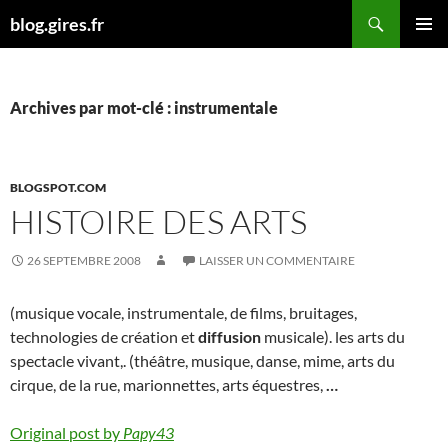
Aller
Recherche
blog.gires.fr
au
MENU
contenu
PRINCI
Archives par mot-clé : instrumentale
BLOGSPOT.COM
HISTOIRE DES ARTS
26 SEPTEMBRE 2008
LAISSER UN COMMENTAIRE
(musique vocale, instrumentale, de films, bruitages,
technologies de création et
diffusion
musicale). les arts du
spectacle vivant,. (théâtre, musique, danse, mime, arts du
cirque, de la rue, marionnettes, arts équestres,
…
Original post by
Papy43