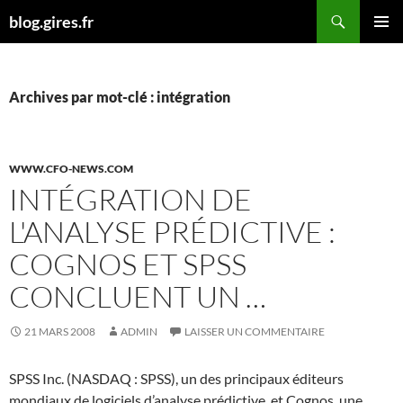
Aller
Recherche
blog.gires.fr
au
MENU
contenu
PRINCI
Archives par mot-clé : intégration
WWW.CFO-NEWS.COM
INTÉGRATION DE
L'ANALYSE PRÉDICTIVE :
COGNOS ET SPSS
CONCLUENT UN …
21 MARS 2008
ADMIN
LAISSER UN COMMENTAIRE
SPSS Inc. (NASDAQ : SPSS), un des principaux éditeurs
mondiaux de logiciels d’analyse prédictive, et Cognos, une