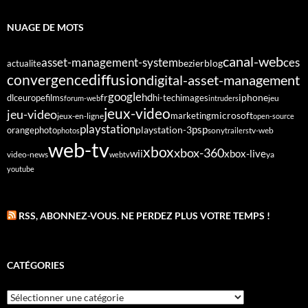
NUAGE DE MOTS
canal-web
asset-management-system
ces
bezier
blog
actualite
diffusion
convergence
digital-asset-management
google
fr
hd
dlc
europe
films
iphone
hi-tech
images
jeu
forum-web
intruders
jeux-video
jeu-video
microsoft
marketing
jeux-en-ligne
open-source
playstation
psp
orange
photo
playstation-3
sony
tv-web
photos
trailers
web-tv
xbox
xbox-360
wii
xbox-live
video-news
webtv
ya
youtube
RSS, ABONNEZ-VOUS. NE PERDEZ PLUS VOTRE TEMPS !
CATÉGORIES
Catégories