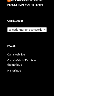
RSS, ABONNEZ-VOUS. NE
PERDEZ PLUS VOTRE TEMPS !
CATÉGORIES
Catégories
PAGES
Canalweb live
CanalWeb, la TV ultra-
thématique
Historique