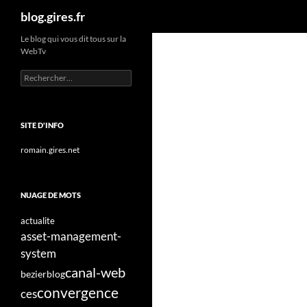
Recherche
blog.gires.fr
Aller
Le blog qui vous dit tous sur la
WebTv
au
contenu
Rechercher :
SITE D'INFO
romain.gires.net
NUAGE DE MOTS
actualite
asset-management-
system
canal-web
bezier
blog
convergence
ces