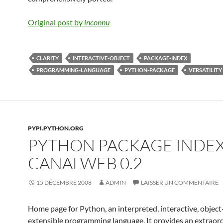
Original post by
inconnu
CLARITY
INTERACTIVE-OBJECT
PACKAGE-INDEX
PROGRAMMING-LANGUAGE
PYTHON-PACKAGE
VERSATILITY
PYPI.PYTHON.ORG
PYTHON PACKAGE INDEX
CANALWEB 0.2
15 DÉCEMBRE 2008
ADMIN
LAISSER UN COMMENTAIRE
Home page for Python, an interpreted, interactive, object
extensible programming language. It provides an extraor