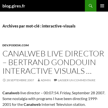
Aller
Recherche
blog.gires.fr
au
MENU
contenu
PRINCI
Archives par mot-clé : interactive-visuals
DEV.PODESK.COM
CANALWEB LIVE DIRECTOR
– BERTRAND GONDOUIN
INTERACTIVE VISUALS …
28 SEPTEMBRE 2007
ADMIN
LAISSER UN COMMENTAIRE
Canalweb
live director – 00:07:54. Friday, September 28 2007.
Some nostalgia with programs I have been directing 1999-
2001 for the
Canalweb
Internet Television station.