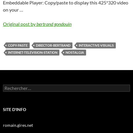
Embeddable Player: Copy/paste to display this 425*320 video
on your …
Original post by
bertrand gondouin
COPY-PASTE
DIRECTOR-BERTRAND
INTERACTIVE-VISUALS
INTERNET-TELEVISION-STATION
NOSTALGIA
Rechercher :
SITE D'INFO
romain.gires.net