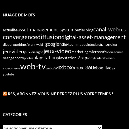
NUAGE DE MOTS
canal-web
asset-management-system
ces
bezier
blog
actualite
diffusion
convergence
digital-asset-management
google
fr
hd
dlc
europe
films
iphone
hi-tech
images
jeu
forum-web
intruders
jeux-video
jeu-video
microsoft
marketing
jeux-en-ligne
open-source
playstation
psp
orange
photo
playstation-3
sony
tv-web
photos
trailers
web-tv
xbox
xbox-360
wii
xbox-live
video-news
webtv
ya
youtube
RSS, ABONNEZ-VOUS. NE PERDEZ PLUS VOTRE TEMPS !
CATÉGORIES
Catégories