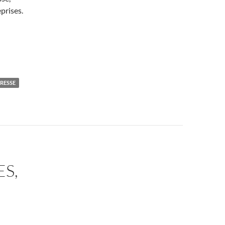
prises.
RESSE
S,