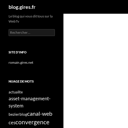
Recherche
blog.gires.fr
Aller
Le blog qui vous dit tous sur la
WebTv
au
contenu
Rechercher :
SITE D'INFO
romain.gires.net
NUAGE DE MOTS
actualite
asset-management-
system
canal-web
bezier
blog
convergence
ces