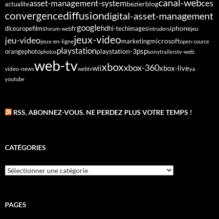
canal-web
asset-management-system
ces
bezier
blog
actualite
diffusion
convergence
digital-asset-management
google
fr
hd
dlc
europe
films
iphone
hi-tech
images
jeu
forum-web
intruders
jeux-video
jeu-video
microsoft
marketing
jeux-en-ligne
open-source
playstation
psp
orange
photo
playstation-3
sony
tv-web
photos
trailers
web-tv
xbox
xbox-360
wii
xbox-live
video-news
webtv
ya
youtube
RSS, ABONNEZ-VOUS. NE PERDEZ PLUS VOTRE TEMPS !
CATÉGORIES
Catégories
PAGES