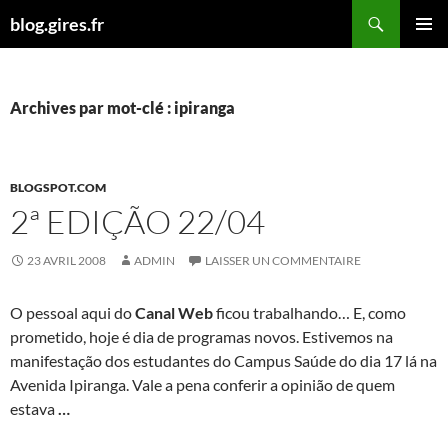
Aller
Recherche
blog.gires.fr
au
MENU
contenu
PRINCI
Archives par mot-clé : ipiranga
BLOGSPOT.COM
2ª EDIÇÃO 22/04
23 AVRIL 2008
ADMIN
LAISSER UN COMMENTAIRE
O pessoal aqui do
Canal Web
ficou trabalhando… E, como
prometido, hoje é dia de programas novos. Estivemos na
manifestação dos estudantes do Campus Saúde do dia 17 lá na
Avenida Ipiranga. Vale a pena conferir a opinião de quem
estava
…