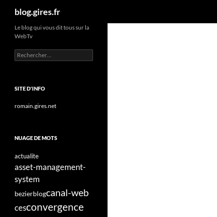
Recherche
blog.gires.fr
Aller
Le blog qui vous dit tous sur la
WebTv
au
contenu
Rechercher :
SITE D'INFO
romain.gires.net
NUAGE DE MOTS
actualite
asset-management-
system
canal-web
bezier
blog
convergence
ces