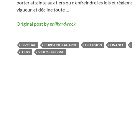
porter atteinte aux tiers ou d’enfreindre les lois et règlem
vigueur, et décline toute …
Original post by
philhard-rock
BIVOUAC
CHRISTINE-LAGARDE
DIFFUSION
FINANCE
TIERS
VIDEO-EN-LIGNE