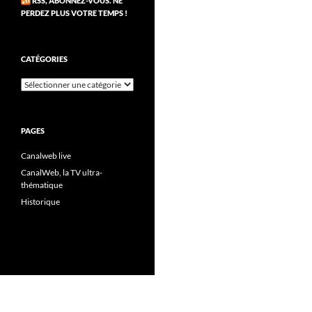
RSS, ABONNEZ-VOUS. NE
PERDEZ PLUS VOTRE TEMPS !
CATÉGORIES
Catégories
PAGES
Canalweb live
CanalWeb, la TV ultra-
thématique
Historique