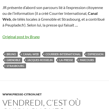
JR présente d’abord son parcours lié à l’expression citoyenne
ou de l’information (il a créé Courrier International,
Canal
Web
, de télés locales à Grenoble et Strasbourg, et a contribué
à Peuplade.fr). Selon lui, la presse qui faisait
…
Original post by
Bruno
BRUNO
CANAL-WEB
COURRIER-INTERNATIONAL
EXPRESSION
GRENOBLE
JACQUES-ROSSELIN
LA-PRESSE
PARCOURS
STRASBOURG
WWW.PRESSE-CITRON.NET
VENDREDI, C’EST OÙ