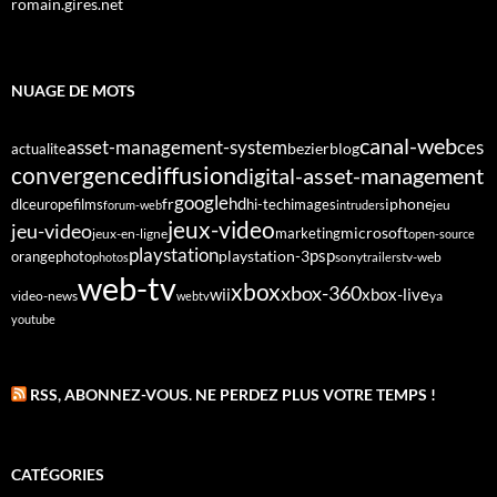
romain.gires.net
NUAGE DE MOTS
canal-web
asset-management-system
ces
bezier
blog
actualite
diffusion
convergence
digital-asset-management
google
fr
hd
dlc
europe
films
iphone
hi-tech
images
jeu
forum-web
intruders
jeux-video
jeu-video
microsoft
marketing
jeux-en-ligne
open-source
playstation
psp
orange
photo
playstation-3
sony
tv-web
photos
trailers
web-tv
xbox
xbox-360
wii
xbox-live
video-news
webtv
ya
youtube
RSS, ABONNEZ-VOUS. NE PERDEZ PLUS VOTRE TEMPS !
CATÉGORIES