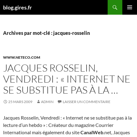
Aller
Recherche
blog.gires.fr
au
MENU
contenu
PRINCI
Archives par mot-clé : jacques-rosselin
WWW.NETECO.COM
JACQUES ROSSELIN,
VENDREDI : « INTERNET NE
SE SUBSTITUE PAS À LA …
25 MARS 2009
ADMIN
LAISSER UN COMMENTAIRE
Jacques Rosselin, Vendredi : « Internet ne se substitue pas à la
lecture d’un hebdo » : Créateur du magazine Courrier
International mais également du site
CanalWeb
.net, Jacques