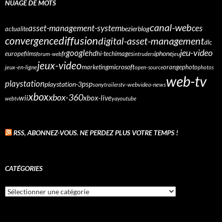
NUAGE DE MOTS
canal-web
asset-management-system
ces
bezier
blog
actualite
diffusion
convergence
digital-asset-management
dlc
google
jeu-video
fr
hd
europe
films
iphone
hi-tech
images
jeu
forum-web
intruders
jeux-video
microsoft
marketing
orange
photo
jeux-en-ligne
open-source
photos
web-tv
playstation
psp
playstation-3
sony
tv-web
video-news
trailers
xbox
xbox-360
wii
xbox-live
webtv
ya
youtube
RSS, ABONNEZ-VOUS. NE PERDEZ PLUS VOTRE TEMPS !
CATÉGORIES
Catégories