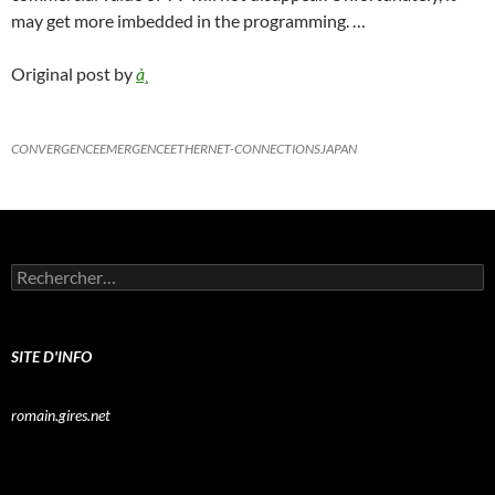
may get more imbedded in the programming. …
Original post by
à¸
CONVERGENCE
EMERGENCE
ETHERNET-CONNECTIONS
JAPAN
Rechercher :
SITE D'INFO
romain.gires.net