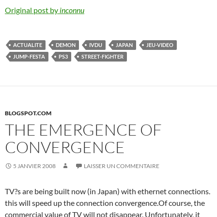
Original post by
inconnu
ACTUALITE
DEMON
IVDU
JAPAN
JEU-VIDEO
JUMP-FESTA
PS3
STREET-FIGHTER
BLOGSPOT.COM
THE EMERGENCE OF
CONVERGENCE
5 JANVIER 2008
LAISSER UN COMMENTAIRE
TV?s are being built now (in Japan) with ethernet connections.
this will speed up the connection convergence.Of course, the
commercial value of TV will not disappear. Unfortunately, it