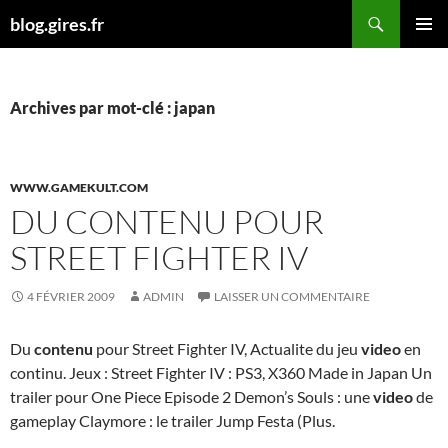
Aller
Recherche
blog.gires.fr
au
MENU
contenu
PRINCI
Archives par mot-clé : japan
WWW.GAMEKULT.COM
DU CONTENU POUR
STREET FIGHTER IV
4 FÉVRIER 2009
ADMIN
LAISSER UN COMMENTAIRE
Du
contenu
pour Street Fighter IV, Actualite du jeu
video
en
continu. Jeux : Street Fighter IV : PS3, X360 Made in Japan Un
trailer pour One Piece Episode 2 Demon’s Souls : une
video
de
gameplay Claymore : le trailer Jump Festa (Plus.