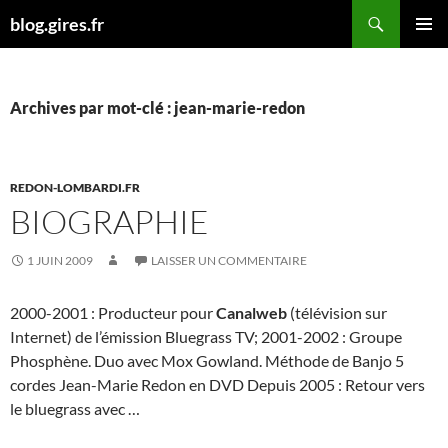
Aller
Recherche
blog.gires.fr
au
MENU
contenu
PRINCI
Archives par mot-clé : jean-marie-redon
REDON-LOMBARDI.FR
BIOGRAPHIE
1 JUIN 2009
LAISSER UN COMMENTAIRE
2000-2001 : Producteur pour
Canalweb
(télévision sur
Internet) de l’émission Bluegrass TV; 2001-2002 : Groupe
Phosphène. Duo avec Mox Gowland. Méthode de Banjo 5
cordes Jean-Marie Redon en DVD Depuis 2005 : Retour vers
le bluegrass avec …