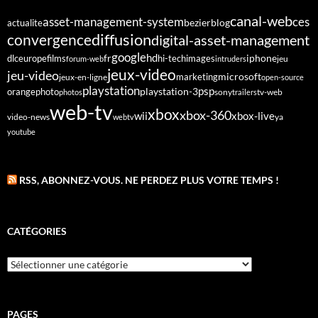
canal-web
asset-management-system
ces
bezier
blog
actualite
diffusion
convergence
digital-asset-management
google
fr
hd
dlc
europe
films
iphone
hi-tech
images
jeu
forum-web
intruders
jeux-video
jeu-video
microsoft
marketing
jeux-en-ligne
open-source
playstation
psp
orange
photo
playstation-3
sony
tv-web
photos
trailers
web-tv
xbox
xbox-360
wii
xbox-live
video-news
webtv
ya
youtube
RSS, ABONNEZ-VOUS. NE PERDEZ PLUS VOTRE TEMPS !
CATÉGORIES
Catégories
PAGES