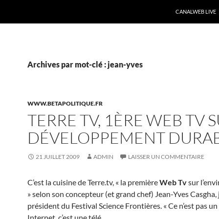
CANALWEB LIVE
Archives par mot-clé : jean-yves
WWW.BETAPOLITIQUE.FR
TERRE TV, 1ÈRE WEB TV S
DÉVELOPPEMENT DURA
21 JUILLET 2009
ADMIN
LAISSER UN COMMENTAIRE
C’est la cuisine de Terre.tv, « la première
Web Tv
sur l’en
» selon son concepteur (et grand chef) Jean-Yves Casgha, 
président du Festival Science Frontières. « Ce n’est pas un 
Internet, c’est une télé …