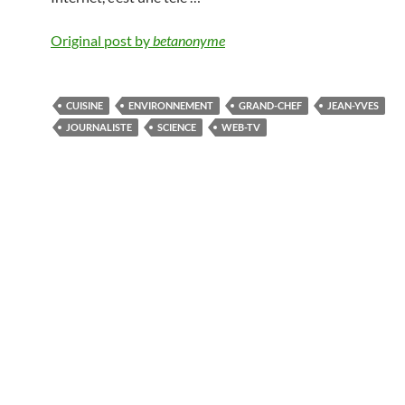
Original post by
betanonyme
CUISINE
ENVIRONNEMENT
GRAND-CHEF
JEAN-YVES
JOURNALISTE
SCIENCE
WEB-TV