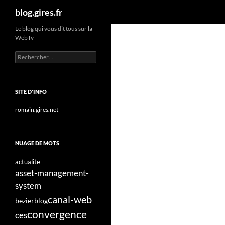
Recherche
blog.gires.fr
Aller
Le blog qui vous dit tous sur la
WebTv
au
contenu
Rechercher :
SITE D'INFO
romain.gires.net
NUAGE DE MOTS
actualite
asset-management-
system
canal-web
bezier
blog
convergence
ces