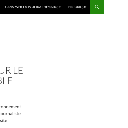
CANALWEB, LA TV ULTRA-THÉMATIQUE
HISTORIQUE
UR LE
BLE
vironnement
journaliste
site