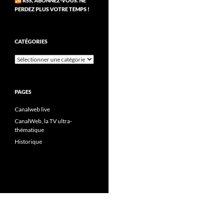
RSS, ABONNEZ-VOUS. NE
PERDEZ PLUS VOTRE TEMPS !
CATÉGORIES
Catégories
PAGES
Canalweb live
CanalWeb, la TV ultra-
thématique
Historique