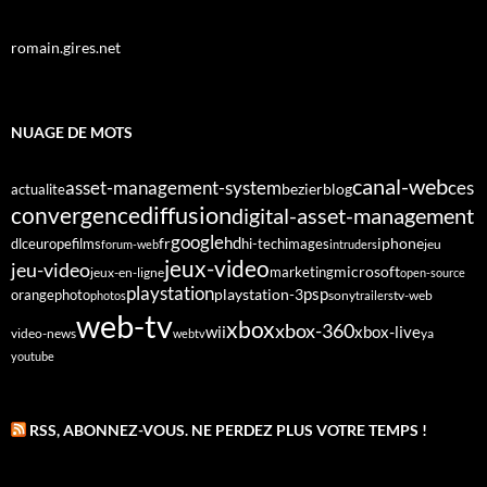
romain.gires.net
NUAGE DE MOTS
canal-web
asset-management-system
ces
bezier
blog
actualite
diffusion
convergence
digital-asset-management
google
fr
hd
dlc
europe
films
iphone
hi-tech
images
jeu
forum-web
intruders
jeux-video
jeu-video
microsoft
marketing
jeux-en-ligne
open-source
playstation
psp
orange
photo
playstation-3
sony
tv-web
photos
trailers
web-tv
xbox
xbox-360
wii
xbox-live
video-news
webtv
ya
youtube
RSS, ABONNEZ-VOUS. NE PERDEZ PLUS VOTRE TEMPS !