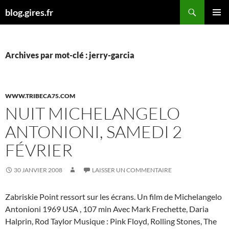
Aller
Recherche
blog.gires.fr
au
MENU
contenu
PRINCI
Archives par mot-clé : jerry-garcia
WWW.TRIBECA75.COM
NUIT MICHELANGELO
ANTONIONI, SAMEDI 2
FÉVRIER
30 JANVIER 2008
LAISSER UN COMMENTAIRE
Zabriskie Point ressort sur les écrans. Un film de Michelangelo
Antonioni 1969 USA , 107 min Avec Mark Frechette, Daria
Halprin, Rod Taylor Musique : Pink Floyd, Rolling Stones, The