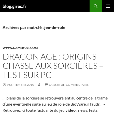
Aller
Recherche
blog.gires.fr
au
MENU
contenu
PRINCI
Archives par mot-clé : jeu-de-role
WWW.GAMEKULT.COM
DRAGON AGE : ORIGINS –
CHASSE AUX SORCIÈRES –
TEST SUR PC
9 SEPTEMBRE 2010
LAISSER UN COMMENTAIRE
… plans de la sorciere se retrouveraient au centre de la trame
d’une eventuelle suite au jeu de role de BioWare, il faudr… –
Retrouvez ici toute l’actualite du jeu
video
: news, tests,