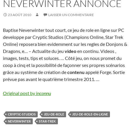
NEVERWINTER ANNONCÉ
23 AOÛT 2010
LAISSER UN COMMENTAIRE
Baptise Neverwinter tout court, ce jeu de role en ligne sur PC
developpe par Cryptic Studios (Champions Online, Star Trek
Online) reposera bien evidemment sur les regles de Donjons &
Dragons, e… – Actualite du jeu
video
en continu. Videos ,
images, tests, tips et soluces. … Côté jeu, on nous promet du
coop à cinq et la possibilité de façonner ses propres scénarios
grâce au système de création de
contenu
appelé Forge. Sortie
prévue pas avant le quatrième trimestre 2011. …
Original post by
inconnu
CRYPTIC-STUDIOS
JEU-DE-ROLE
JEU-DE-ROLE-EN-LIGNE
NEVERWINTER
STAR-TREK