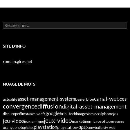
Rechercher :
SITE D'INFO
romain.gires.net
NUAGE DE MOTS
canal-web
asset-management-system
ces
bezier
blog
actualite
diffusion
convergence
digital-asset-management
google
fr
hd
dlc
europe
films
iphone
hi-tech
images
jeu
forum-web
intruders
jeux-video
jeu-video
microsoft
marketing
jeux-en-ligne
open-source
playstation
psp
orange
photo
playstation-3
sony
tv-web
photos
trailers