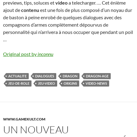
previews, tips, soluces et
video
a telecharger. … Cet énième
ajout de
contenu
est une fois de plus composé d’un noyau dur
de baston à peine enrobé de quelques dialogues avec des
compagnons d’armes complètement dépourvus de
personnalité qui n’arrivera à nous occuper que pendant un poil
…
Original post by
inconnu
ACTUALITE
DIALOGUES
DRAGON
DRAGON-AGE
JEU-DE-ROLE
JEU-VIDEO
ORIGINS
VIDEO-NEWS
WWW.GAMEKULT.COM
UN NOUVEAU