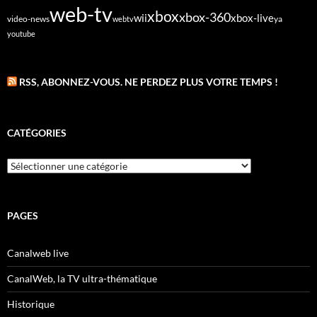
web-tv
xbox
xbox-360
wii
xbox-live
video-news
webtv
ya
youtube
RSS, ABONNEZ-VOUS. NE PERDEZ PLUS VOTRE TEMPS !
CATÉGORIES
Catégories
PAGES
Canalweb live
CanalWeb, la TV ultra-thématique
Historique