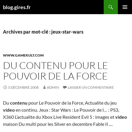
Aller
Recherche
blog.gires.fr
au
MENU
contenu
PRINCI
Archives par mot-clé : jeux-star-wars
WWW.GAMEKULT.COM
DU CONTENU POUR LE
POUVOIR DE LA FORCE
5 DÉCEMBRE 2008
ADMIN
LAISSER UN COMMENTAIRE
Du
contenu
pour Le Pouvoir de la Force, Actualite du jeu
video
en continu. Jeux : Star Wars : Le Pouvoir de l… : PS3,
X360 L’actualite du Xbox Live Resident Evil 5 : images et
video
maison Du multi pour les Silver en decembre Fable II
…