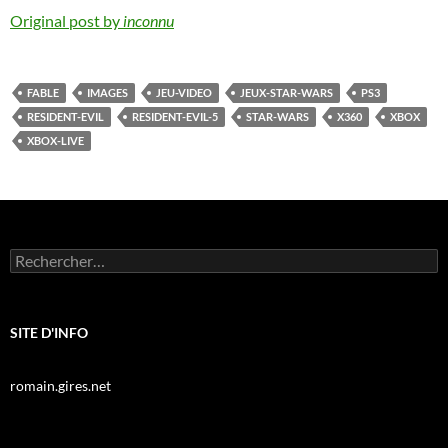
Original post by
inconnu
FABLE
IMAGES
JEU-VIDEO
JEUX-STAR-WARS
PS3
RESIDENT-EVIL
RESIDENT-EVIL-5
STAR-WARS
X360
XBOX
XBOX-LIVE
Rechercher :
SITE D'INFO
romain.gires.net