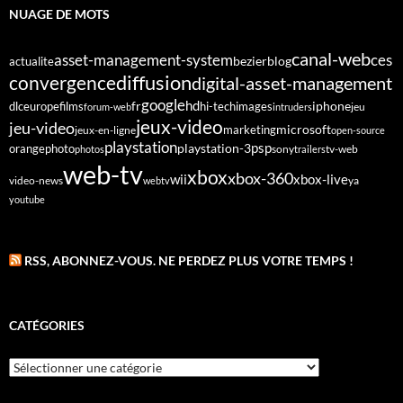
NUAGE DE MOTS
canal-web
asset-management-system
ces
bezier
blog
actualite
diffusion
convergence
digital-asset-management
google
fr
hd
dlc
europe
films
iphone
hi-tech
images
jeu
forum-web
intruders
jeux-video
jeu-video
microsoft
marketing
jeux-en-ligne
open-source
playstation
psp
orange
photo
playstation-3
sony
tv-web
photos
trailers
web-tv
xbox
xbox-360
wii
xbox-live
video-news
webtv
ya
youtube
RSS, ABONNEZ-VOUS. NE PERDEZ PLUS VOTRE TEMPS !
CATÉGORIES
Catégories