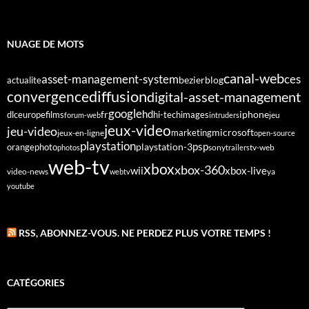
NUAGE DE MOTS
canal-web
asset-management-system
ces
bezier
blog
actualite
diffusion
convergence
digital-asset-management
google
fr
hd
dlc
europe
films
iphone
hi-tech
images
jeu
forum-web
intruders
jeux-video
jeu-video
microsoft
marketing
jeux-en-ligne
open-source
playstation
psp
orange
photo
playstation-3
sony
tv-web
photos
trailers
web-tv
xbox
xbox-360
wii
xbox-live
video-news
webtv
ya
youtube
RSS, ABONNEZ-VOUS. NE PERDEZ PLUS VOTRE TEMPS !
CATÉGORIES