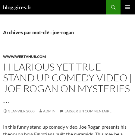
Aller
Recherche
blog.gires.fr
au
MENU
contenu
PRINCI
Archives par mot-clé : joe-rogan
WWW.WEBTVHUB.COM
HILARIOUS YET TRUE
STAND UP COMEDY VIDEO |
JOE ROGAN ON MYSTERIES
…
3 JANVIER 2008
ADMIN
LAISSER UN COMMENTAIRE
In this funny stand up comedy video, Joe Rogan presents his
theory on how Egyptians built the pyramids. This may be a