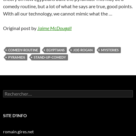
comedy routine, but a lot of what he says are true, good points.
With all our technology, we cannot mimic what the …
Original post by
Jaime McDougall
COMEDY-ROUTINE
EGYPTIANS
JOE-ROGAN
MYSTERIES
PYRAMIDS
STAND-UP-COMEDY
Rechercher :
SITE D'INFO
romain.gires.net