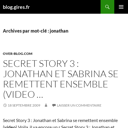
Aller
Recherche
blog.gires.fr
au
MENU
contenu
PRINCI
Archives par mot-clé : jonathan
OVER-BLOG.COM
SECRET STORY 3 :
JONATHAN ET SABRINA SE
REMETTENT ENSEMBLE
(VIDEO …
18 SEPTEMBRE 2009
LAISSER UN COMMENTAIRE
Secret Story 3 : Jonathan et Sabrina se remettent ensemble
(
video
) Voila, il ya encore un r Secret Story 3 : Jonathan et