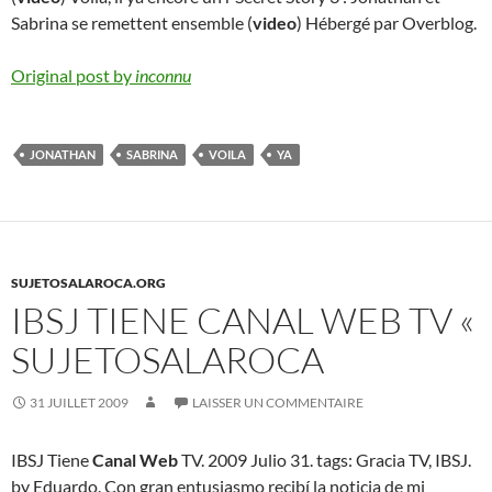
Sabrina se remettent ensemble (
video
) Hébergé par Overblog.
Original post by
inconnu
JONATHAN
SABRINA
VOILA
YA
SUJETOSALAROCA.ORG
IBSJ TIENE CANAL WEB TV «
SUJETOSALAROCA
31 JUILLET 2009
LAISSER UN COMMENTAIRE
IBSJ Tiene
Canal Web
TV. 2009 Julio 31. tags: Gracia TV, IBSJ.
by Eduardo. Con gran entusiasmo recibí la noticia de mi