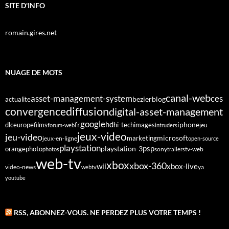
SITE D'INFO
romain.gires.net
NUAGE DE MOTS
canal-web
asset-management-system
ces
bezier
blog
actualite
diffusion
convergence
digital-asset-management
google
fr
hd
dlc
europe
films
iphone
hi-tech
images
jeu
forum-web
intruders
jeux-video
jeu-video
microsoft
marketing
jeux-en-ligne
open-source
playstation
psp
orange
photo
playstation-3
sony
tv-web
photos
trailers
web-tv
xbox
xbox-360
wii
xbox-live
video-news
webtv
ya
youtube
RSS, ABONNEZ-VOUS. NE PERDEZ PLUS VOTRE TEMPS !